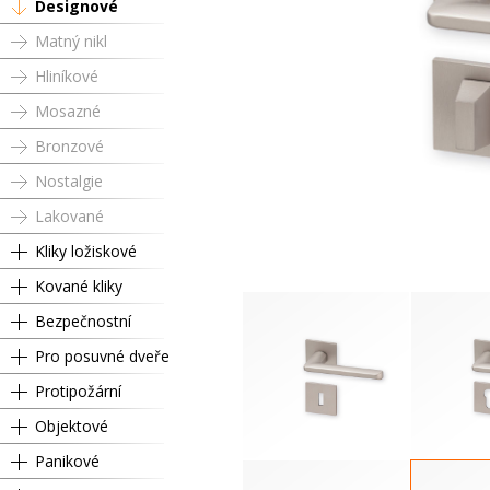
Designové
Matný nikl
Hliníkové
Mosazné
Bronzové
Nostalgie
Lakované
Kliky ložiskové
Kované kliky
Bezpečnostní
Pro posuvné dveře
Protipožární
Objektové
Panikové
Dózický klíč
Cyli