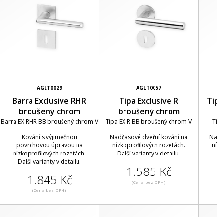
AGLT0029
AGLT0057
Barra Exclusive RHR
Tipa Exclusive R
Ti
broušený chrom
broušený chrom
Barra EX RHR BB broušený chrom-V
Tipa EX R BB broušený chrom-V
T
Kování s výjimečnou
Nadčasové dveřní kování na
Na
povrchovou úpravou na
nízkoprofilových rozetách.
n
nízkoprofilových rozetách.
Další varianty v detailu.
Další varianty v detailu.
1.585 Kč
1.845 Kč
(Cena bez DPH)
(Cena bez DPH)