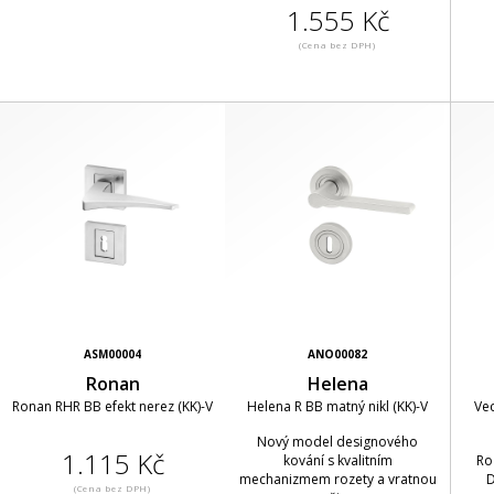
1.555 Kč
(Cena bez DPH)
ASM00004
ANO00082
Ronan
Helena
Ronan RHR BB efekt nerez (KK)-V
Helena R BB matný nikl (KK)-V
Ve
Nový model designového
1.115 Kč
kování s kvalitním
Ro
mechanizmem rozety a vratnou
D
(Cena bez DPH)