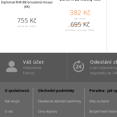
Diplomat RHR BB broušená mosaz
(KK)
382 Kč
755 Kč
(Bez DPH)
695 Kč
(Cena bez DPH)
(Puvodní cena bez DPH)
Váš účet
Odeslání z
Objednávky
v den objednávk
Faktury
nejpozději do 24
O společnosti
Obchodní podmínky
Poradna - jak v
Kde koupit
Všeobecné obchodní podmínky
Kliky na dveře
O nás
Ceny dopravy
Bezpečnostní kován