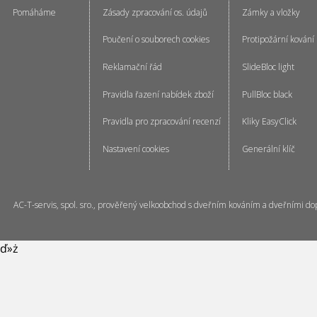
Pomáháme
Zásady zpracování os. údajů
Zámky a vložky
Poučení o souborech cookies
Protipožární kování
Reklamační řád
SlideBloc light
Pravidla řazení nabídek zboží
PullBloc black
Pravidla pro zpracování recenzí
Kliky EasyClick
Nastavení cookies
Generální klíč
AC-T-servis, spol. sro., prověřený velkoobchod s dveřním kováním a dveřními do
ď»ż