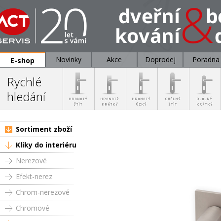
Novinky
Akce
Doprodej
Poradna
E-shop
Rychlé
hledání
Sortiment zboží
Kliky do interiéru
Nerezové
Efekt-nerez
Chrom-nerezové
Chromové