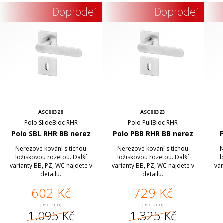
Doprodej
Doprodej
ASC00328
ASC00323
Polo SlideBloc RHR
Polo PullBloc RHR
Polo SBL RHR BB nerez
Polo PBB RHR BB nerez
Nerezové kování s tichou
Nerezové kování s tichou
N
ložiskovou rozetou. Další
ložiskovou rozetou. Další
l
varianty BB, PZ, WC najdete v
varianty BB, PZ, WC najdete v
var
detailu.
detailu.
602 Kč
729 Kč
(Bez DPH)
(Bez DPH)
1.095 Kč
1.325 Kč