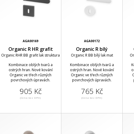
AGA00169
AGA00172
Organic R HR grafit
Organic R bílý
Organic RHR BB grafit lak struktura
Organic R BB bílý lak mat
Or
Kombinace oblých tvarů a
Kombinace oblých tvarů a
K
ostrých hran. Nové kování
ostrých hran. Nové kování
o
Organic ve třech různých
Organic ve třech různých
O
povrchových úpravách.
povrchových úpravách.
905 Kč
765 Kč
(Cena bez DPH)
(Cena bez DPH)