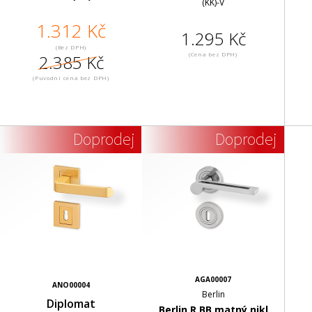
(KK)-V
1.312 Kč
1.295 Kč
(Bez DPH)
(Cena bez DPH)
2.385 Kč
(Puvodní cena bez DPH)
Doprodej
Doprodej
AGA00007
ANO00004
Berlin
Diplomat
Berlin R BB matný nikl