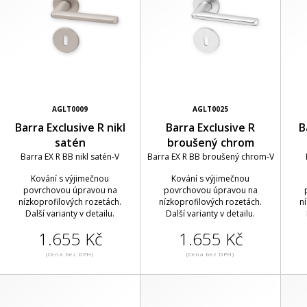
AGLT0009
AGLT0025
Barra Exclusive R nikl
Barra Exclusive R
B
satén
broušený chrom
Barra EX R BB nikl satén-V
Barra EX R BB broušený chrom-V
Kování s výjimečnou
Kování s výjimečnou
povrchovou úpravou na
povrchovou úpravou na
nízkoprofilových rozetách.
nízkoprofilových rozetách.
n
Další varianty v detailu.
Další varianty v detailu.
1.655 Kč
1.655 Kč
(Cena bez DPH)
(Cena bez DPH)