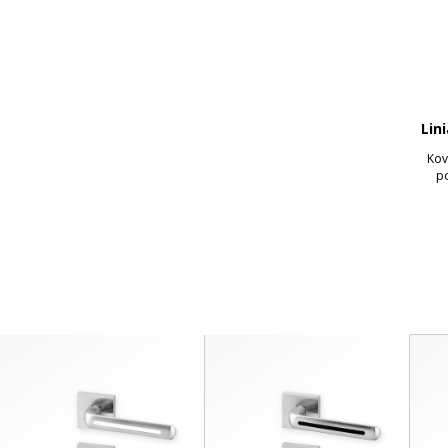
Lin
Kov
po