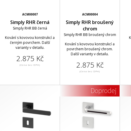
ACM00007
ACM00004
Simply RHR černá
Simply RHR broušený
chrom
Simply RHR BB černá
Simply RHR BB broušený chrom
Kování s kovovou konstrukcí a
K
černým povrchem. Další
Kování s kovovou konstrukcí a
varianty v detailu.
povrchem broušený chrom.
Další varianty v detailu.
2.875 Kč
2.875 Kč
(Cena bez DPH)
(Cena bez DPH)
Doprodej