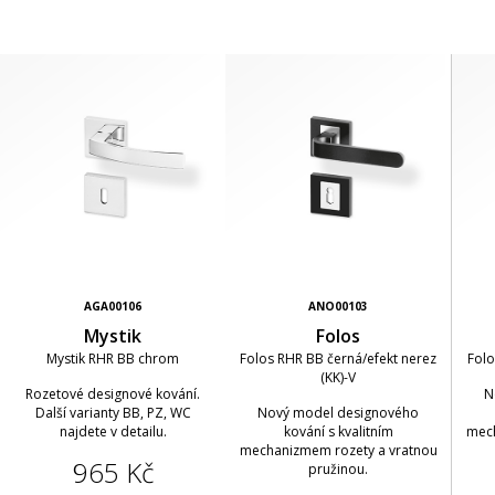
AGA00106
ANO00103
Mystik
Folos
Mystik RHR BB chrom
Folos RHR BB černá/efekt nerez
Folo
(KK)-V
Rozetové designové kování.
N
Další varianty BB, PZ, WC
Nový model designového
najdete v detailu.
kování s kvalitním
mech
mechanizmem rozety a vratnou
965 Kč
pružinou.