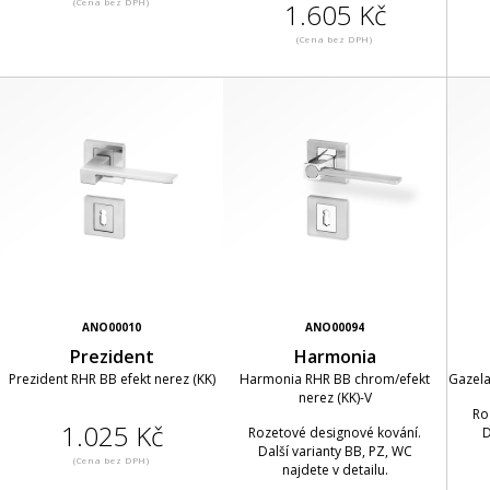
(Cena bez DPH)
1.605 Kč
(Cena bez DPH)
ANO00010
ANO00094
Prezident
Harmonia
Prezident RHR BB efekt nerez (KK)
Harmonia RHR BB chrom/efekt
Gazela
nerez (KK)-V
Ro
1.025 Kč
Rozetové designové kování.
D
Další varianty BB, PZ, WC
(Cena bez DPH)
najdete v detailu.