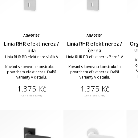
AGA00157
AGA00151
Linia RHR efekt nerez /
Linia RHR efekt nerez /
Org
bílá
černá
O
Linia RHR BB efekt nerez/bílá-V
Linia RHR BB efekt nerez/černá-V
K
o
Kování s kovovou konstrukcí a
Kování s kovovou konstrukcí a
O
povrchem efekt nerez. Další
povrchem efekt nerez. Další
varianty v detailu.
varianty v detailu.
1.375 Kč
1.375 Kč
(Cena bez DPH)
(Cena bez DPH)