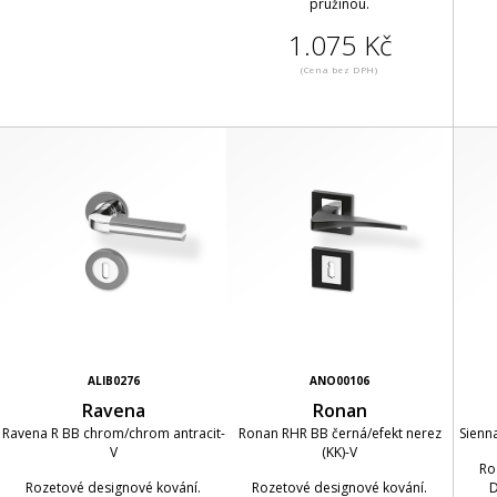
pružinou.
1.075 Kč
(Cena bez DPH)
ALIB0276
ANO00106
Ravena
Ronan
Ravena R BB chrom/chrom antracit-
Ronan RHR BB černá/efekt nerez
Sienn
V
(KK)-V
Ro
Rozetové designové kování.
Rozetové designové kování.
D