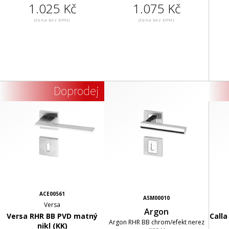
1.025 Kč
1.075 Kč
(Cena bez DPH)
(Cena bez DPH)
Doprodej
ACE00561
ASM00010
Versa
Argon
Versa RHR BB PVD matný
Calla
Argon RHR BB chrom/efekt nerez
nikl (KK)