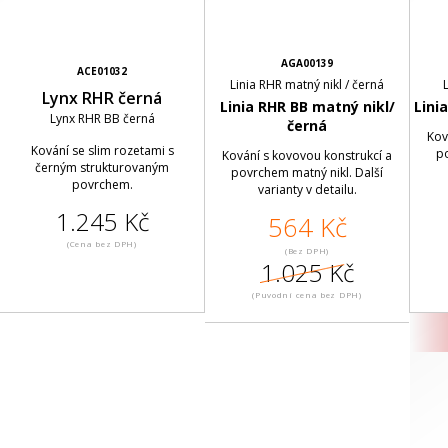
AGA00139
ACE01032
Linia RHR matný nikl / černá
Lynx RHR černá
Linia RHR BB matný nikl/
Lini
Lynx RHR BB černá
černá
Kov
Kování se slim rozetami s
po
Kování s kovovou konstrukcí a
černým strukturovaným
povrchem matný nikl. Další
povrchem.
varianty v detailu.
1.245 Kč
564 Kč
(Cena bez DPH)
(Bez DPH)
1.025 Kč
(Puvodní cena bez DPH)