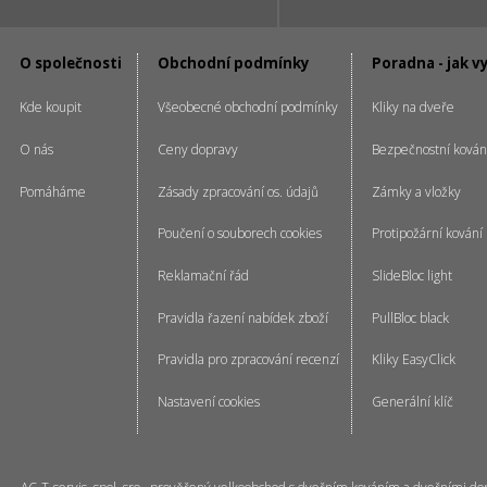
O společnosti
Obchodní podmínky
Poradna - jak v
Kde koupit
Všeobecné obchodní podmínky
Kliky na dveře
O nás
Ceny dopravy
Bezpečnostní kován
Pomáháme
Zásady zpracování os. údajů
Zámky a vložky
Poučení o souborech cookies
Protipožární kování
Reklamační řád
SlideBloc light
Pravidla řazení nabídek zboží
PullBloc black
Pravidla pro zpracování recenzí
Kliky EasyClick
Nastavení cookies
Generální klíč