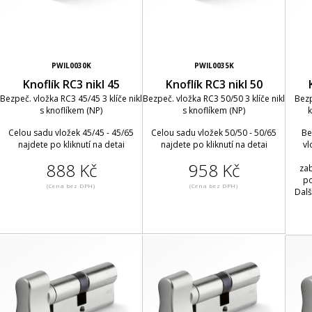
PWIL0030K
PWIL0035K
Knoflík RC3 nikl 45
Knoflík RC3 nikl 50
Bezpeč. vložka RC3 45/45 3 klíče nikl
Bezpeč. vložka RC3 50/50 3 klíče nikl
Bezp
s knoflíkem (NP)
s knoflíkem (NP)
k
Celou sadu vložek 45/45 - 45/65
Celou sadu vložek 50/50 - 50/65
Be
najdete po kliknutí na detai
najdete po kliknutí na detai
vl
888 Kč
958 Kč
zab
po
(Cena bez DPH)
(Cena bez DPH)
Dalš