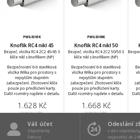
PWIL0303K
PWIL0308K
Knoflík RC4 nikl 45
Knoflík RC4 nikl 50
Bezpeč. vložka RC4 2C2 45/45 3
Bezpeč. vložka RC4 2C2 50/50 3
Bezpeč
klíče nikl s knoflíkem (NP)
klíče nikl s knoflíkem (NP)
Bezpečnostní 6-ti stavítková
Bezpečnostní 6-ti stavítková
Be
vložka Wilka pro prostory s
vložka Wilka pro prostory s
vl
nejvyšším stupněm
nejvyšším stupněm
zabezpečení. Zhotovení klíče
zabezpečení. Zhotovení klíče
zab
pouze po předložení karty.
pouze po předložení karty.
po
Další rozměry najdete v detailu.
Další rozměry najdete v detailu.
Dalš
1.628 Kč
1.668 Kč
(Cena bez DPH)
(Cena bez DPH)
Váš účet
Odeslání z
Objednávky
v den objednávk
Faktury
nejpozději do 24