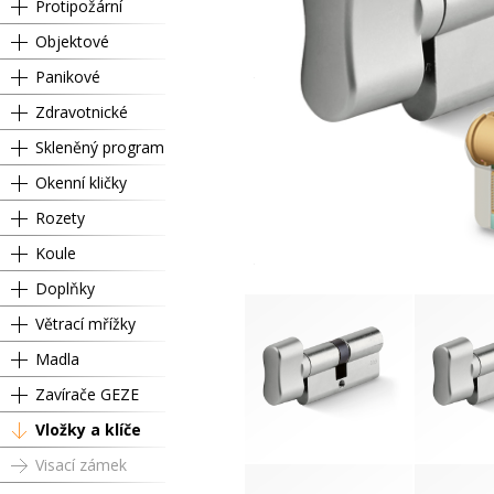
Protipožární
Objektové
Panikové
Zdravotnické
Skleněný program
Okenní kličky
Rozety
Koule
Doplňky
Větrací mřížky
Madla
Zavírače GEZE
Vložky a klíče
Visací zámek
Knoflík RC3 35 / 35 mm
Knoflík RC