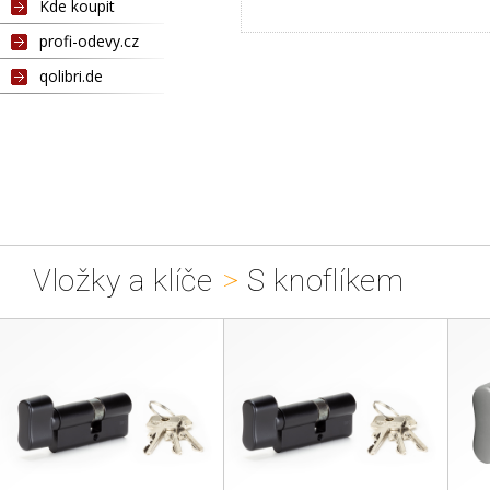
Kde koupit
profi-odevy.cz
qolibri.de
Vložky a klíče
>
S knoflíkem