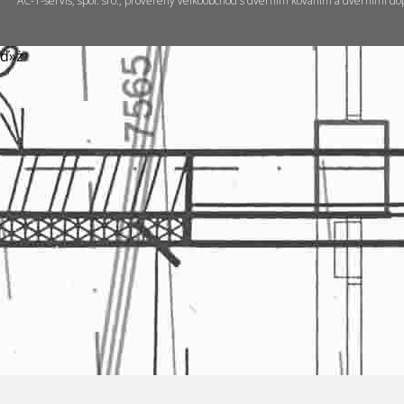
AC-T-servis, spol. sro., prověřený velkoobchod s dveřním kováním a dveřními do
ď»ż