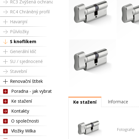
RC3 Zvýšená ochrana
RC4 Chráněný profil
Havarijní
Půlvložky
S knoflíkem
Knoflík RC3 35 / 50 mm
Knoflík RC
Generální klíč
SU / sjednocené
Stavební
Renovační štítek
Poradna - jak vybrat
Knoflík RC3 35 / 65 mm
Ke stažení
Informace
Ke stažení
Kontakty
O společnosti
Fotografie
Vložky Wilka