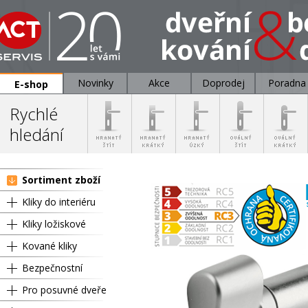
Novinky
Akce
Doprodej
Poradna
E-shop
Rychlé
hledání
Sortiment zboží
Kliky do interiéru
Kliky ložiskové
Kované kliky
Bezpečnostní
Pro posuvné dveře