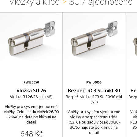
Vložky a klíče
>
SU / sjednocené
PWIL0050
PWIL0055
Vložka SU 26
Bezpeč. RC3 SU nikl 30
Be
Vložka SU 26/26 nikl (NP)
Bezpeč. vložka RC3 SU 30/30 nikl
Bezp
(NP)
Vložky pro systém sjednocené
vložky. Celou sadu vložek 26/00
Vložky pro systém sjednocené
Vlo
- 26/40 najdete po kliknutí na
vložky v bezpečnostní třídě
vl
detail
RC3. Celou sadu vložek 30/30 -
RC3
30/65 najdete po kliknutí na
35
648 Kč
detail