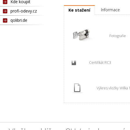
Klíč 1A1 pro RC4 SU (1 ks)
Kde koupit
Informace
Ke stažení
profi-odevy.cz
qolibri.de
Fotografie
Certifikát RC3
Výkres vložky Wilka 