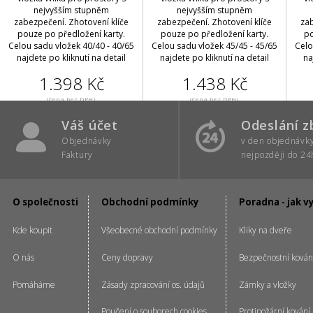
nejvyšším stupněm
nejvyšším stupněm
zabezpečení. Zhotovení klíče
zabezpečení. Zhotovení klíče
zab
pouze po předložení karty.
pouze po předložení karty.
po
Celou sadu vložek 40/40 - 40/65
Celou sadu vložek 45/45 - 45/65
Celo
najdete po kliknutí na detail
najdete po kliknutí na detail
na
1.398 Kč
1.438 Kč
(Cena bez DPH)
(Cena bez DPH)
Váš účet
Odeslání z
Objednávky
v den objednávk
Faktury
nejpozději do 24
O společnosti
Obchodní podmínky
Poradna - jak v
Kde koupit
Všeobecné obchodní podmínky
Kliky na dveře
O nás
Ceny dopravy
Bezpečnostní kován
Pomáháme
Zásady zpracování os. údajů
Zámky a vložky
Poučení o souborech cookies
Protipožární kování