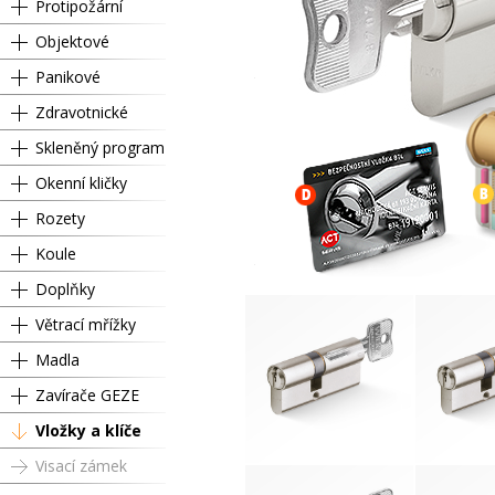
Protipožární
Objektové
Panikové
Zdravotnické
Skleněný program
Okenní kličky
Rozety
Koule
Doplňky
Větrací mřížky
Madla
Zavírače GEZE
Vložky a klíče
Visací zámek
RC4 SU 35 / 35 mm
RC4 SU 