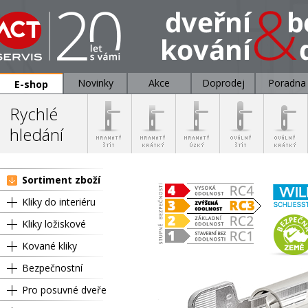
Novinky
Akce
Doprodej
Poradna
E-shop
Rychlé
hledání
Sortiment zboží
Kliky do interiéru
Kliky ložiskové
Kované kliky
Bezpečnostní
Pro posuvné dveře