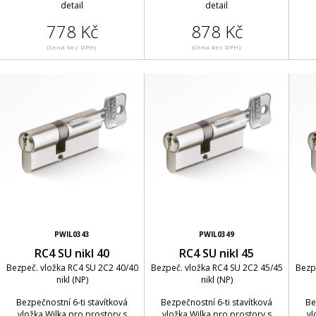
detail
detail
778 Kč
878 Kč
(Cena bez DPH)
(Cena bez DPH)
PWIL0343
PWIL0349
RC4 SU nikl 40
RC4 SU nikl 45
Bezpeč. vložka RC4 SU 2C2 40/40
Bezpeč. vložka RC4 SU 2C2 45/45
Bezp
nikl (NP)
nikl (NP)
Bezpečnostní 6-ti stavítková
Bezpečnostní 6-ti stavítková
Be
vložka Wilka pro prostory s
vložka Wilka pro prostory s
vl