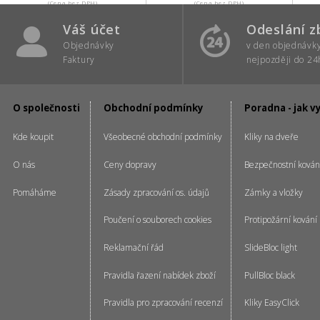
(Cena bez DPH)
(Cena bez DPH)
Váš účet
Odeslání z
Objednávky
v den objednávk
Faktury
nejpozději do 24
O společnosti
Obchodní podmínky
Poradna - jak v
Kde koupit
Všeobecné obchodní podmínky
Kliky na dveře
O nás
Ceny dopravy
Bezpečnostní kován
Pomáháme
Zásady zpracování os. údajů
Zámky a vložky
Poučení o souborech cookies
Protipožární kování
Reklamační řád
SlideBloc light
Pravidla řazení nabídek zboží
PullBloc black
Pravidla pro zpracování recenzí
Kliky EasyClick