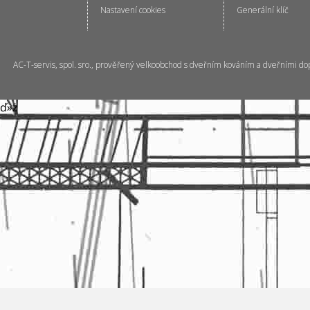
Nastavení cookies
Generální klíč
AC-T-servis, spol. sro., prověřený velkoobchod s dveřním kováním a dveřními do
ď»ż