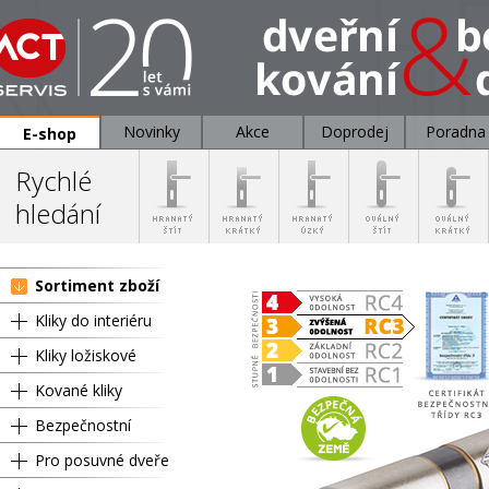
Novinky
Akce
Doprodej
Poradna
E-shop
Rychlé
hledání
Sortiment zboží
Kliky do interiéru
Kliky ložiskové
Kované kliky
Bezpečnostní
Pro posuvné dveře