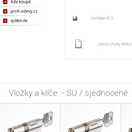
Kde koupit
profi-odevy.cz
Certifikát RC3
qolibri.de
Výkres vložky Wilka 
Vložky a klíče
>
SU / sjednocené