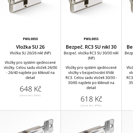
PWIL0050
PWIL0055
Vložka SU 26
Bezpeč. RC3 SU nikl 30
Be
Vložka SU 26/26 nikl (NP)
Bezpeč. vložka RC3 SU 30/30 nikl
Bezp
(NP)
Vložky pro systém sjednocené
vložky. Celou sadu vložek 26/00
Vložky pro systém sjednocené
Vlo
- 26/40 najdete po kliknutí na
vložky v bezpečnostní třídě
vl
detail
RC3. Celou sadu vložek 30/30 -
RC3
30/65 najdete po kliknutí na
35
648 Kč
detail
(Cena bez DPH)
618 Kč
(Cena bez DPH)