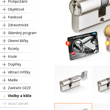
Protipožární
Objektové
Panikové
Zdravotnické
Skleněný program
Okenní kličky
Rozety
Koule
Doplňky
Větrací mřížky
Madla
Zavírače GEZE
Vložky a klíče
Visací zámek
RC4 SU 50 / 50 mm
RC4 SU 