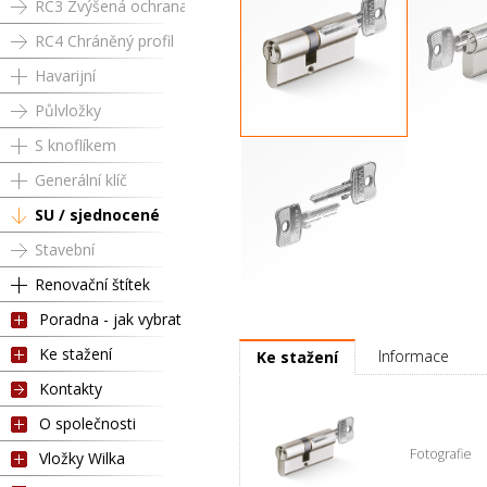
RC3 Zvýšená ochrana
RC4 Chráněný profil
Havarijní
Půlvložky
S knoflíkem
RC4 SU 50 / 65 mm
Půlvložka R
Generální klíč
SU / sjednocené
Stavební
Renovační štítek
Poradna - jak vybrat
Klíč 1A1 pro RC4 SU (1 ks)
Ke stažení
Informace
Ke stažení
Kontakty
O společnosti
Fotografie
Vložky Wilka