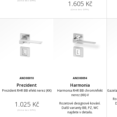
(Cena bez DPH)
1.605 Kč
(Cena bez DPH)
ANO00010
ANO00094
Prezident
Harmonia
Prezident RHR BB efekt nerez (KK)
Harmonia RHR BB chrom/efekt
Gazela
nerez (KK)-V
Ro
1.025 Kč
Rozetové designové kování.
D
Další varianty BB, PZ, WC
(Cena bez DPH)
najdete v detailu.