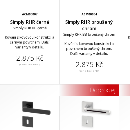
ACM00007
ACM00004
Simply RHR černá
Simply RHR broušený
chrom
Simply RHR BB černá
Simply RHR BB broušený chrom
Kování s kovovou konstrukcí a
K
černým povrchem. Další
Kování s kovovou konstrukcí a
varianty v detailu.
povrchem broušený chrom.
Další varianty v detailu.
2.875 Kč
2.875 Kč
(Cena bez DPH)
(Cena bez DPH)
Doprodej