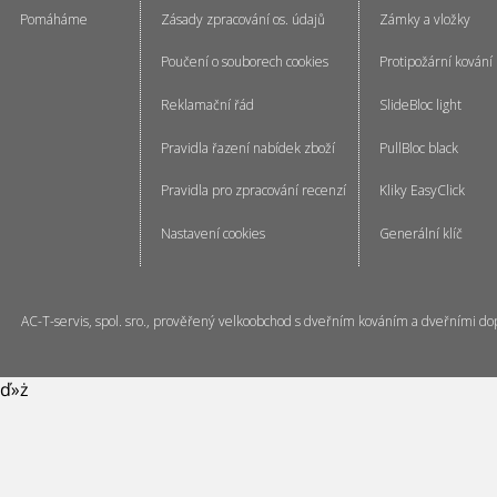
Pomáháme
Zásady zpracování os. údajů
Zámky a vložky
Poučení o souborech cookies
Protipožární kování
Reklamační řád
SlideBloc light
Pravidla řazení nabídek zboží
PullBloc black
Pravidla pro zpracování recenzí
Kliky EasyClick
Nastavení cookies
Generální klíč
AC-T-servis, spol. sro., prověřený velkoobchod s dveřním kováním a dveřními do
ď»ż