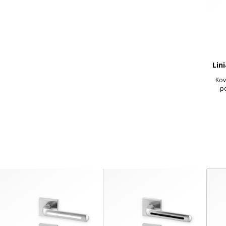
Lin
Kov
po