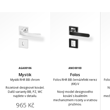
AGA00106
ANO00103
Mystik
Folos
Mystik RHR BB chrom
Folos RHR BB černá/efekt nerez
Folo
(KK)-V
Rozetové designové kování.
N
Další varianty BB, PZ, WC
Nový model designového
najdete v detailu.
kování s kvalitním
mech
mechanizmem rozety a vratnou
965 Kč
pružinou.