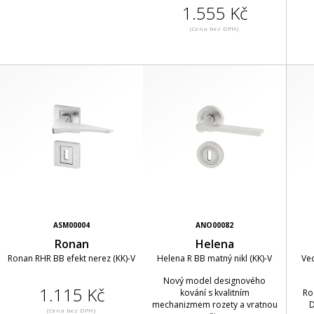
1.555 Kč
(Cena bez DPH)
ASM00004
ANO00082
Ronan
Helena
Ronan RHR BB efekt nerez (KK)-V
Helena R BB matný nikl (KK)-V
Ve
Nový model designového
1.115 Kč
kování s kvalitním
Ro
mechanizmem rozety a vratnou
D
(Cena bez DPH)