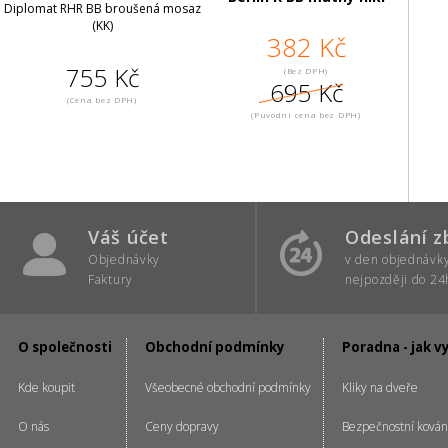
Diplomat RHR BB broušená mosaz
(KK)
382 Kč
755 Kč
(Bez DPH)
695 Kč
(Cena bez DPH)
(Puvodní cena bez DPH)
Váš účet
Odeslání z
Objednávky
v den objednávk
Faktury
nejpozději do 24
O společnosti
Obchodní podmínky
Poradna - jak v
Kde koupit
Všeobecné obchodní podmínky
Kliky na dveře
O nás
Ceny dopravy
Bezpečnostní kován