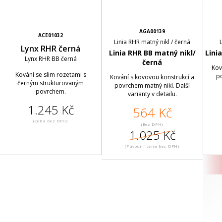
AGA00139
ACE01032
Linia RHR matný nikl / černá
Lynx RHR černá
Linia RHR BB matný nikl/
Lini
Lynx RHR BB černá
černá
Kov
Kování se slim rozetami s
po
Kování s kovovou konstrukcí a
černým strukturovaným
povrchem matný nikl. Další
povrchem.
varianty v detailu.
1.245 Kč
564 Kč
(Cena bez DPH)
(Bez DPH)
1.025 Kč
(Puvodní cena bez DPH)