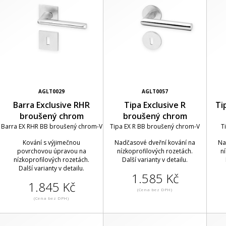
AGLT0029
AGLT0057
Barra Exclusive RHR
Tipa Exclusive R
Ti
broušený chrom
broušený chrom
Barra EX RHR BB broušený chrom-V
Tipa EX R BB broušený chrom-V
T
Kování s výjimečnou
Nadčasové dveřní kování na
Na
povrchovou úpravou na
nízkoprofilových rozetách.
n
nízkoprofilových rozetách.
Další varianty v detailu.
Další varianty v detailu.
1.585 Kč
1.845 Kč
(Cena bez DPH)
(Cena bez DPH)