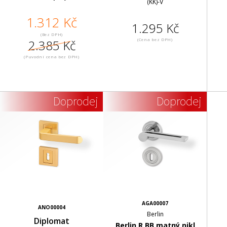
(KK)-V
1.312 Kč
1.295 Kč
(Bez DPH)
(Cena bez DPH)
2.385 Kč
(Puvodní cena bez DPH)
Doprodej
Doprodej
AGA00007
ANO00004
Berlin
Diplomat
Berlin R BB matný nikl