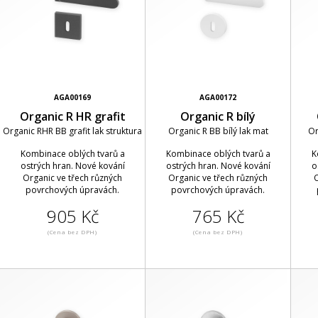
AGA00169
AGA00172
Organic R HR grafit
Organic R bílý
Organic RHR BB grafit lak struktura
Organic R BB bílý lak mat
Or
Kombinace oblých tvarů a
Kombinace oblých tvarů a
K
ostrých hran. Nové kování
ostrých hran. Nové kování
o
Organic ve třech různých
Organic ve třech různých
O
povrchových úpravách.
povrchových úpravách.
905 Kč
765 Kč
(Cena bez DPH)
(Cena bez DPH)