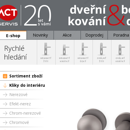
Novinky
Akce
Doprodej
Poradna
E-shop
Rychlé
hledání
Sortiment zboží
Kliky do interiéru
Nerezové
Efekt-nerez
Chrom-nerezové
Chromové