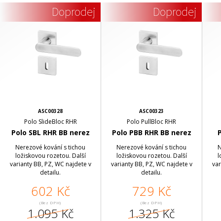
Doprodej
Doprodej
ASC00328
ASC00323
Polo SlideBloc RHR
Polo PullBloc RHR
Polo SBL RHR BB nerez
Polo PBB RHR BB nerez
Nerezové kování s tichou
Nerezové kování s tichou
N
ložiskovou rozetou. Další
ložiskovou rozetou. Další
l
varianty BB, PZ, WC najdete v
varianty BB, PZ, WC najdete v
var
detailu.
detailu.
602 Kč
729 Kč
(Bez DPH)
(Bez DPH)
1.095 Kč
1.325 Kč