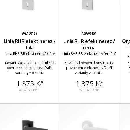
AGA00157
AGA00151
Linia RHR efekt nerez /
Linia RHR efekt nerez /
Org
bílá
černá
O
Linia RHR BB efekt nerez/bílá-V
Linia RHR BB efekt nerez/černá-V
K
o
Kování s kovovou konstrukcí a
Kování s kovovou konstrukcí a
O
povrchem efekt nerez. Další
povrchem efekt nerez. Další
varianty v detailu.
varianty v detailu.
1.375 Kč
1.375 Kč
(Cena bez DPH)
(Cena bez DPH)