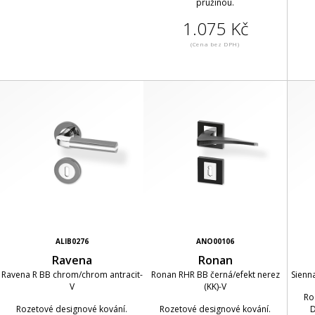
pružinou.
1.075 Kč
(Cena bez DPH)
ALIB0276
ANO00106
Ravena
Ronan
Ravena R BB chrom/chrom antracit-
Ronan RHR BB černá/efekt nerez
Sienn
V
(KK)-V
Ro
Rozetové designové kování.
Rozetové designové kování.
D