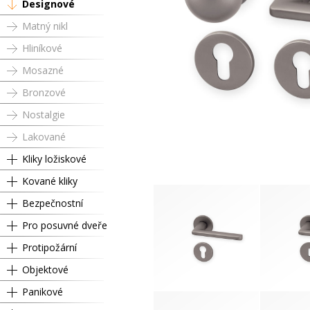
Designové
Matný nikl
Hliníkové
Mosazné
Bronzové
Nostalgie
Lakované
Kliky ložiskové
Kované kliky
Bezpečnostní
Pro posuvné dveře
Protipožární
Objektové
Panikové
Dózický klíč
Cyli