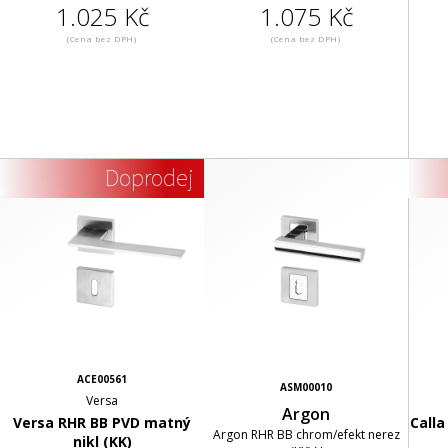
1.025 Kč
1.075 Kč
(Cena bez DPH)
(Cena bez DPH)
Doprodej
ACE00561
ASM00010
Versa
Argon
Versa RHR BB PVD matný
Calla
Argon RHR BB chrom/efekt nerez
nikl (KK)