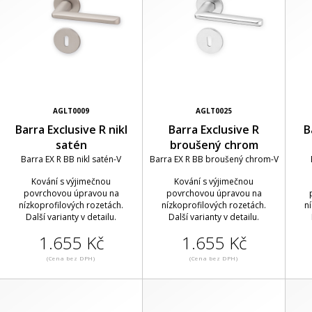
AGLT0009
AGLT0025
Barra Exclusive R nikl
Barra Exclusive R
B
satén
broušený chrom
Barra EX R BB nikl satén-V
Barra EX R BB broušený chrom-V
Kování s výjimečnou
Kování s výjimečnou
povrchovou úpravou na
povrchovou úpravou na
nízkoprofilových rozetách.
nízkoprofilových rozetách.
n
Další varianty v detailu.
Další varianty v detailu.
1.655 Kč
1.655 Kč
(Cena bez DPH)
(Cena bez DPH)