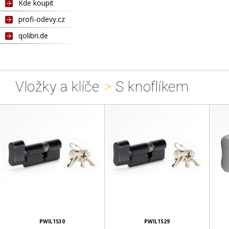
Kde koupit
profi-odevy.cz
qolibri.de
Vložky a klíče
>
S knoflíkem
PWIL1530
PWIL1529