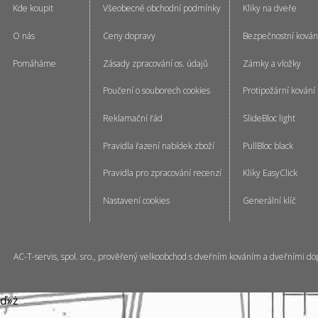
Kde koupit
Všeobecné obchodní podmínky
Kliky na dveře
O nás
Ceny dopravy
Bezpečnostní kován
Pomáháme
Zásady zpracování os. údajů
Zámky a vložky
Poučení o souborech cookies
Protipožární kování
Reklamační řád
SlideBloc light
Pravidla řazení nabídek zboží
PullBloc black
Pravidla pro zpracování recenzí
Kliky EasyClick
Nastavení cookies
Generální klíč
AC-T-servis, spol. sro., prověřený velkoobchod s dveřním kováním a dveřními do
ď»ż