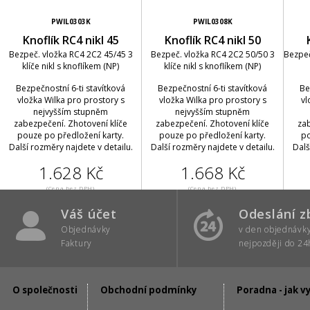
PWIL0303K
PWIL0308K
Knoflík RC4 nikl 45
Knoflík RC4 nikl 50
Bezpeč. vložka RC4 2C2 45/45 3
Bezpeč. vložka RC4 2C2 50/50 3
Bezpeč
klíče nikl s knoflíkem (NP)
klíče nikl s knoflíkem (NP)
Bezpečnostní 6-ti stavítková
Bezpečnostní 6-ti stavítková
Be
vložka Wilka pro prostory s
vložka Wilka pro prostory s
vl
nejvyšším stupněm
nejvyšším stupněm
zabezpečení. Zhotovení klíče
zabezpečení. Zhotovení klíče
zab
pouze po předložení karty.
pouze po předložení karty.
po
Další rozměry najdete v detailu.
Další rozměry najdete v detailu.
Dalš
1.628 Kč
1.668 Kč
(Cena bez DPH)
(Cena bez DPH)
Váš účet
Odeslání z
Objednávky
v den objednávk
Faktury
nejpozději do 24
O společnosti
Obchodní podmínky
Poradna - jak v