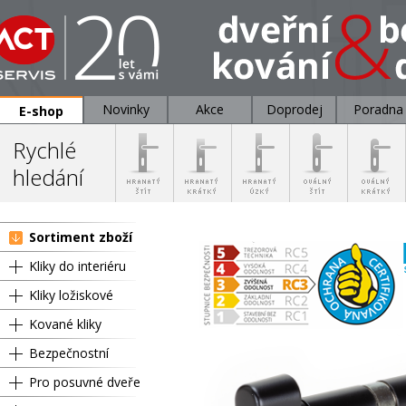
Novinky
Akce
Doprodej
Poradna
E-shop
Rychlé
hledání
Sortiment zboží
Kliky do interiéru
Kliky ložiskové
Kované kliky
Bezpečnostní
Pro posuvné dveře