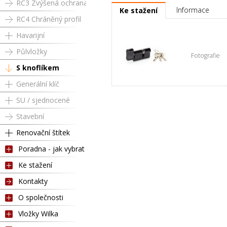
RC3 Zvýšená ochrana
Informace
Ke stažení
RC4 Chráněný profil
Havarijní
Půlvložky
Fotografie
S knoflíkem
Generální klíč
SU / sjednocené
Stavební
Renovační štítek
Poradna - jak vybrat
Ke stažení
Kontakty
O společnosti
Vložky Wilka