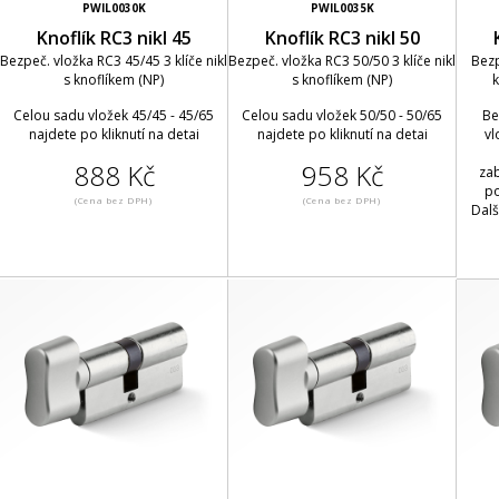
PWIL0030K
PWIL0035K
Knoflík RC3 nikl 45
Knoflík RC3 nikl 50
Bezpeč. vložka RC3 45/45 3 klíče nikl
Bezpeč. vložka RC3 50/50 3 klíče nikl
Bezp
s knoflíkem (NP)
s knoflíkem (NP)
k
Celou sadu vložek 45/45 - 45/65
Celou sadu vložek 50/50 - 50/65
Be
najdete po kliknutí na detai
najdete po kliknutí na detai
vl
888 Kč
958 Kč
zab
po
(Cena bez DPH)
(Cena bez DPH)
Dalš