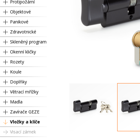
Protipožární
Objektové
Panikové
Zdravotnické
Skleněný program
Okenní kličky
Rozety
Koule
Doplňky
Větrací mřížky
Madla
Zavírače GEZE
Vložky a klíče
Visací zámek
Knoflík RC3 30K / 35 mm
Knoflík RC