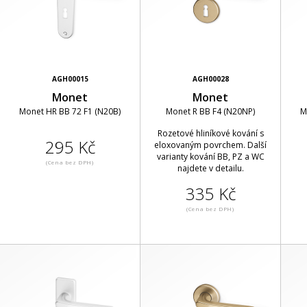
AGH00015
AGH00028
Monet
Monet
Monet HR BB 72 F1 (N20B)
Monet R BB F4 (N20NP)
M
Rozetové hliníkové kování s
295 Kč
eloxovaným povrchem. Další
varianty kování BB, PZ a WC
(Cena bez DPH)
najdete v detailu.
335 Kč
(Cena bez DPH)