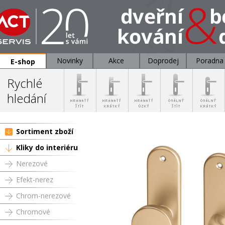
Novinky
Akce
Doprodej
Poradna
E-shop
Rychlé
hledání
Sortiment zboží
Kliky do interiéru
Nerezové
Efekt-nerez
Chrom-nerezové
Chromové