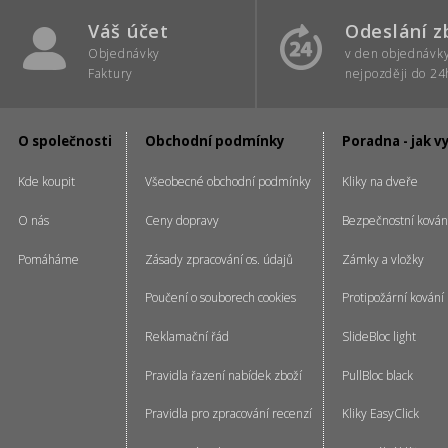
Váš účet
Odeslání z
Objednávky
v den objednávk
Faktury
nejpozději do 24
O společnosti
Obchodní podmínky
Poradna - jak v
Kde koupit
Všeobecné obchodní podmínky
Kliky na dveře
O nás
Ceny dopravy
Bezpečnostní kován
Pomáháme
Zásady zpracování os. údajů
Zámky a vložky
Poučení o souborech cookies
Protipožární kování
Reklamační řád
SlideBloc light
Pravidla řazení nabídek zboží
PullBloc black
Pravidla pro zpracování recenzí
Kliky EasyClick