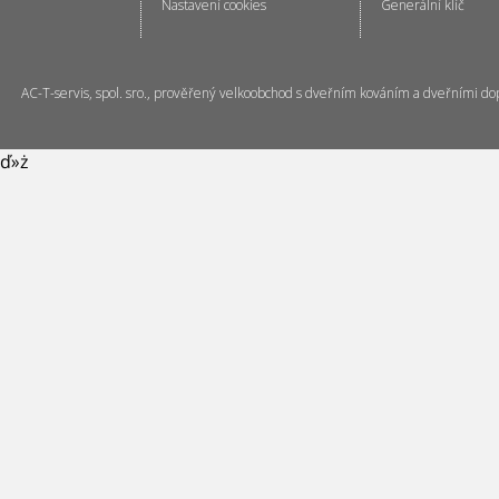
Nastavení cookies
Generální klíč
AC-T-servis, spol. sro., prověřený velkoobchod s dveřním kováním a dveřními do
ď»ż