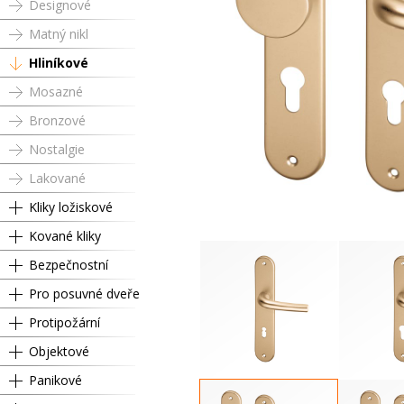
Designové
Matný nikl
Hliníkové
Mosazné
Bronzové
Nostalgie
Lakované
Kliky ložiskové
Kované kliky
Bezpečnostní
Pro posuvné dveře
Protipožární
Objektové
Panikové
Dózický klíč
Cyli