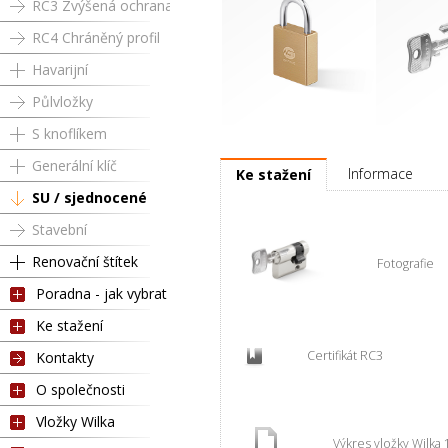
RC3 Zvýšená ochrana
RC4 Chráněný profil
Havarijní
Půlvložky
S knoflíkem
Visací zámek SU
Klíč 1A1 pro
Generální klíč
Informace
Ke stažení
SU / sjednocené
Stavební
Renovační štítek
Fotografie
Poradna - jak vybrat
Ke stažení
Certifikát RC3
Kontakty
O společnosti
Vložky Wilka
Výkres vložky Wilka 