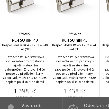
PWIL0343
PWIL0349
RC4 SU nikl 40
RC4 SU nikl 45
Bezpeč. vložka RC4 SU 2C2 40/40
Bezpeč. vložka RC4 SU 2C2 45/45
Bezp
nikl (NP)
nikl (NP)
Bezpečnostní 6-ti stavítková
Bezpečnostní 6-ti stavítková
Be
vložka Wilka pro prostory s
vložka Wilka pro prostory s
vl
nejvyšším stupněm
nejvyšším stupněm
zabezpečení. Zhotovení klíče
zabezpečení. Zhotovení klíče
zab
pouze po předložení karty.
pouze po předložení karty.
po
Celou sadu vložek 40/40 - 40/65
Celou sadu vložek 45/45 - 45/65
Celo
najdete po kliknutí na detail
najdete po kliknutí na detail
na
1.398 Kč
1.438 Kč
(Cena bez DPH)
(Cena bez DPH)
Váš účet
Odeslání z