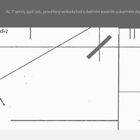
AC-T-servis, spol. sro., prověřený velkoobchod s dveřním kováním a dveřními do
ď»ż