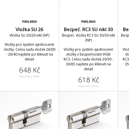
PWIL0050
PWIL0055
Vložka SU 26
Bezpeč. RC3 SU nikl 30
Be
Vložka SU 26/26 nikl (NP)
Bezpeč. vložka RC3 SU 30/30 nikl
Bezp
(NP)
Vložky pro systém sjednocené
vložky. Celou sadu vložek 26/00
Vložky pro systém sjednocené
Vlo
- 26/40 najdete po kliknutí na
vložky v bezpečnostní třídě
vl
detail
RC3. Celou sadu vložek 30/30 -
RC3
30/65 najdete po kliknutí na
35
648 Kč
detail
(Cena bez DPH)
618 Kč
(Cena bez DPH)