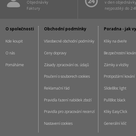
Objednávky
v den objednávk
Faktury
nejpozději do 24
O společnosti
Obchodní podmínky
Poradna - jak v
Kde koupit
Všeobecné obchodní podmínky
Kliky na dveře
O nás
Ceny dopravy
Bezpečnostní kován
Pomáháme
Zásady zpracování os. údajů
Zámky a vložky
Poučení o souborech cookies
Protipožární kování
Reklamační řád
SlideBloc light
Pravidla řazení nabídek zboží
PullBloc black
Pravidla pro zpracování recenzí
Kliky EasyClick
Nastavení cookies
Generální klíč