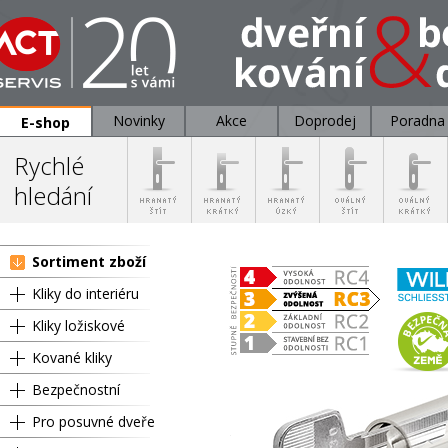
Novinky
Akce
Doprodej
Poradna
E-shop
Rychlé
hledání
Sortiment zboží
Kliky do interiéru
Kliky ložiskové
Kované kliky
Bezpečnostní
Pro posuvné dveře