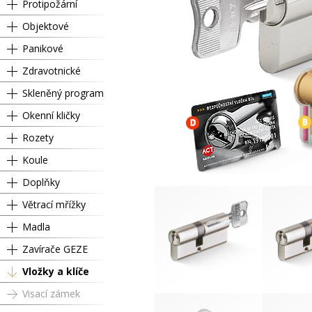
Protipožární
Objektové
Panikové
Zdravotnické
Skleněný program
Okenní kličky
Rozety
Koule
Doplňky
Větrací mřížky
Madla
Zavírače GEZE
Vložky a klíče
Visací zámek
RC4 SU 60 / 60 mm
RC4 SU 