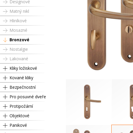
Designové
Matný nikl
Hliníkové
Mosazné
Bronzové
Nostalgie
Lakované
Kliky ložiskové
Kované kliky
Bezpečnostní
Pro posuvné dveře
Protipožární
Objektové
Panikové
Dózický klíč
Cyli