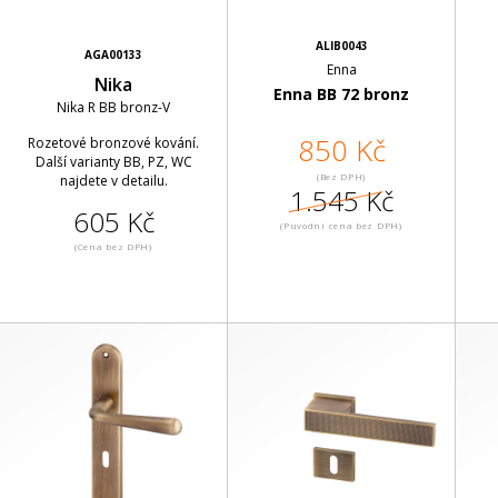
ALIB0043
AGA00133
Enna
Nika
Enna BB 72 bronz
Nika R BB bronz-V
850 Kč
Rozetové bronzové kování.
Další varianty BB, PZ, WC
(Bez DPH)
najdete v detailu.
1.545 Kč
605 Kč
(Puvodní cena bez DPH)
(Cena bez DPH)