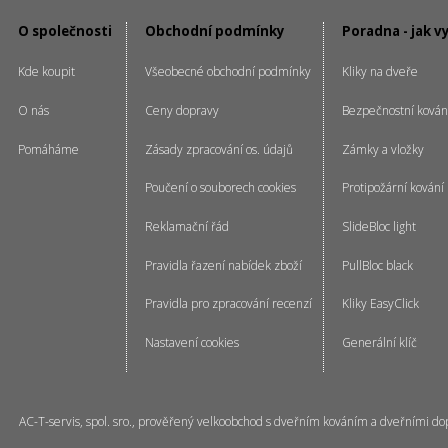
O společnosti
Obchodní podmínky
Poradna - jak v
Kde koupit
Všeobecné obchodní podmínky
Kliky na dveře
O nás
Ceny dopravy
Bezpečnostní kován
Pomáháme
Zásady zpracování os. údajů
Zámky a vložky
Poučení o souborech cookies
Protipožární kování
Reklamační řád
SlideBloc light
Pravidla řazení nabídek zboží
PullBloc black
Pravidla pro zpracování recenzí
Kliky EasyClick
Nastavení cookies
Generální klíč
AC-T-servis, spol. sro., prověřený velkoobchod s dveřním kováním a dveřními do