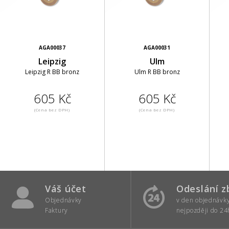
AGA00037
AGA00031
Leipzig
Ulm
Leipzig R BB bronz
Ulm R BB bronz
605 Kč
605 Kč
(Cena bez DPH)
(Cena bez DPH)
Váš účet
Odeslání z
Objednávky
v den objednávk
Faktury
nejpozději do 24