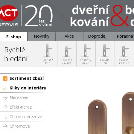
Novinky
Akce
Doprodej
Poradna
E-shop
Rychlé
hledání
Sortiment zboží
Kliky do interiéru
Nerezové
Efekt-nerez
Chrom-nerezové
Chromové