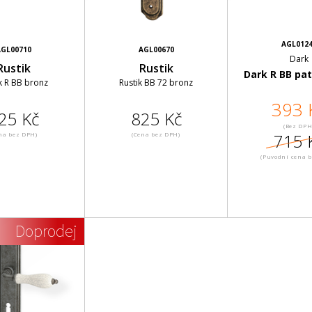
AGL012
GL00710
AGL00670
Dark
Rustik
Rustik
Dark R BB pat
k R BB bronz
Rustik BB 72 bronz
393 
25 Kč
825 Kč
(Bez DPH
715 
na bez DPH)
(Cena bez DPH)
(Puvodní cena 
Doprodej