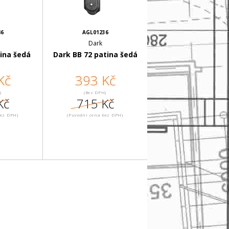
46
AGL01236
Dark
ina šedá
Dark BB 72 patina šedá
Kč
393 Kč
)
(Bez DPH)
Kč
715 Kč
bez DPH)
(Puvodní cena bez DPH)