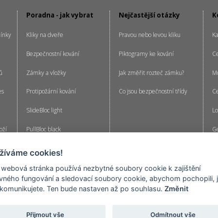
Poradna - jak vybrat
Nejčastější otázky
K
ínky
Kliky na dveře
Pravou nebo levou kliku
Ka
Bezpečnostní kování
Piktogramy ke kování
C
ů
Zámky a vložky
Jak změřit rozteč zámku?
Mo
es
Protipožární kování
Co jsou bezpečnostní třídy
Ce
SlideBloc light
Lo
oží
PullBloc black
Ge
cenzí
Kliky EasyClick
žíváme cookies!
Generální klíč
 webová stránka používá nezbytné soubory cookie k zajištění
vného fungování a sledovací soubory cookie, abychom pochopili, j
 komunikujete. Ten bude nastaven až po souhlasu.
Změnit
dveřním kováním a dveřními doplňky.
Přijmout vše
Odmítnout vše