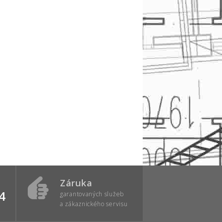
Záruka
4
garantovaných služeb
a zákaznického servisu