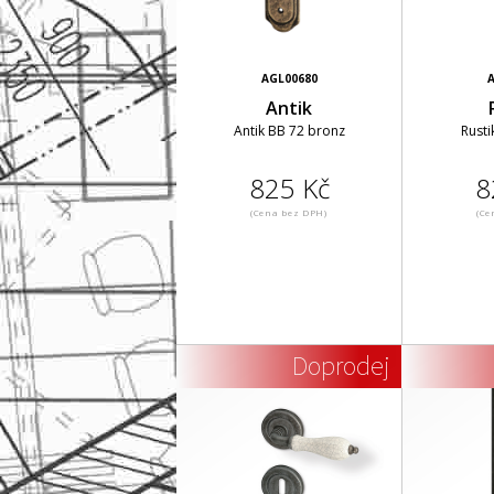
AGL00680
A
Antik
Antik BB 72 bronz
Rusti
825 Kč
8
(Cena bez DPH)
(Ce
Doprodej