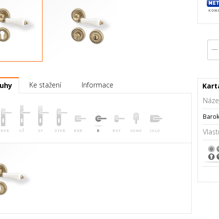
Pravá
Klička
Ke stažení
Informace
ruhy
Kart
Náze
Barok
Vlast