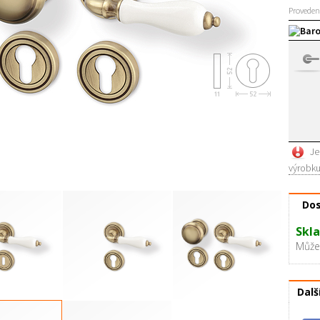
Proveden
Baro
Je
výrobku
Dos
Skla
Můžet
Dalš
cký klíč
Cylindrický
Levá