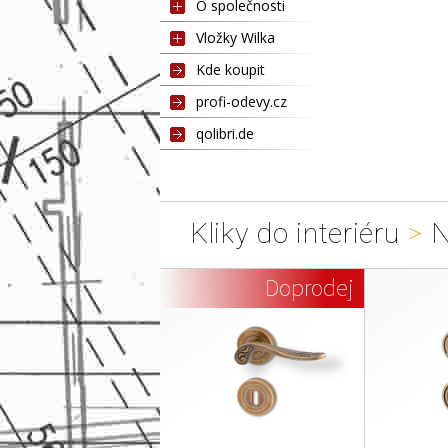
O společnosti
Vložky Wilka
Kde koupit
profi-odevy.cz
qolibri.de
Kliky do interiéru
>
N
Doprodej