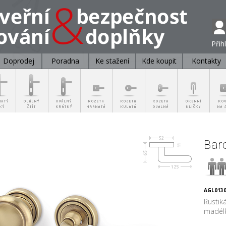
Přih
Doprodej
Poradna
Ke stažení
Kde koupit
Kontakty
Bar
AGL0130
Rustik
madélk