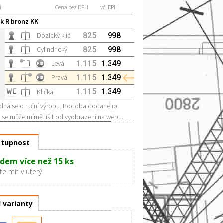
í
Cena bez DPH
vč. DPH
k R bronz KK
Dózický klíč
825
998
Cylindrický
825
998
Levá
1.115
1.349
Pravá
1.115
1.349
1.115
1.349
Klička
dná se o ruční výrobu. Podoba dodaného
 se může mírně lišit od vyobrazení na webu.
tupnost
dem více než 15 ks
e mít v úterý
í varianty