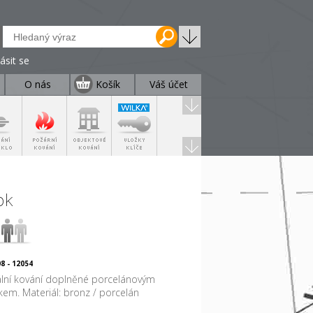
lásit se
O nás
Košík
Váš účet
ok
8 - 12054
ální kování doplněné porcelánovým
em. Materiál: bronz / porcelán