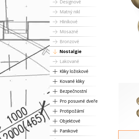
Designové
Matný nikl
Hliníkové
Mosazné
Bronzové
Nostalgie
Lakované
Kliky ložiskové
Kované kliky
Bezpečnostní
Pro posuvné dveře
Protipožární
Objektové
Panikové
Dózi