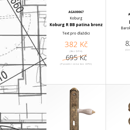
AGA00067
A
Koburg
Koburg R BB patina bronz
Baro
Text pro dlaždici
8
382 Kč
(Ce
(Bez DPH)
695 Kč
(Puvodní cena bez DPH)