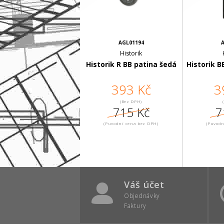
AGL01194
A
Historik
Historik R BB patina šedá
Historik B
393 Kč
3
(Bez DPH)
715 Kč
7
(Puvodní cena bez DPH)
(Puvodn
Váš účet
Objednávky
Faktury