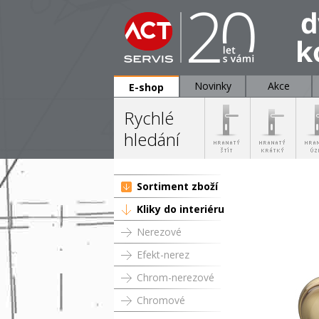
Novinky
Akce
E-shop
Rychlé
hledání
Sortiment zboží
Kliky do interiéru
Nerezové
Efekt-nerez
Chrom-nerezové
Chromové