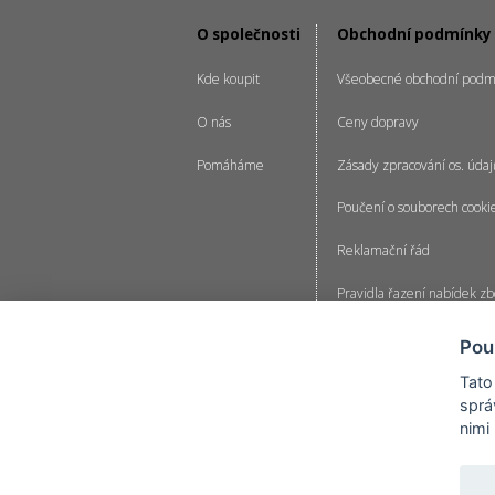
O společnosti
Obchodní podmínky
Kde koupit
Všeobecné obchodní podm
O nás
Ceny dopravy
Pomáháme
Zásady zpracování os. údaj
Poučení o souborech cooki
Reklamační řád
Pravidla řazení nabídek zb
Pravidla pro zpracování re
Pou
Nastavení cookies
Tato
sprá
nimi
AC-T-servis, spol. sro., prověřený velkoobchod s 