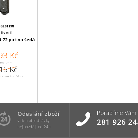
GL01198
Historik
B 72 patina šedá
93 Kč
(Bez DPH)
15 Kč
í cena bez DPH)
Poradíme Vám
Odeslání zboží
281 926 24
v den objednávky
nejpozději do 24h