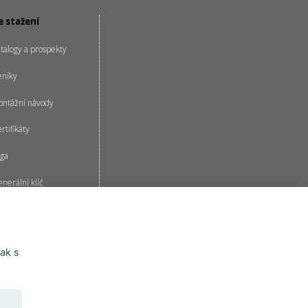
e stažení
talogy a prospekty
eníky
ntážní návody
rtifikáty
ga
nerální klíč
ak s