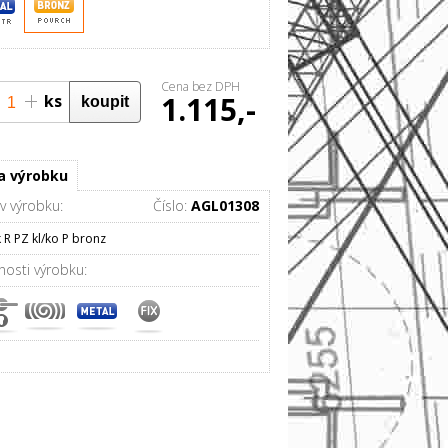
Cena bez DPH
1.115,-
ks
0%
a výrobku
v výrobku:
Číslo:
AGL01308
 R PZ kl/ko P bronz
nosti výrobku: