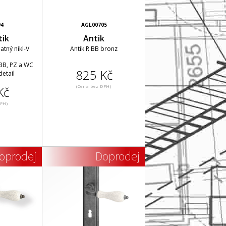
94
AGL00705
ik
Antik
tný nikl-V
Antik R BB bronz
 BB, PZ a WC
825 Kč
detail
(Cena bez DPH)
Kč
DPH)
oprodej
Doprodej