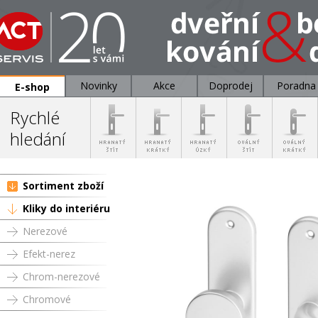
Novinky
Akce
Doprodej
Poradna
E-shop
Rychlé
hledání
Sortiment zboží
Kliky do interiéru
Nerezové
Efekt-nerez
Chrom-nerezové
Chromové