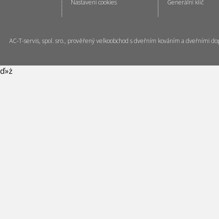
Nastavení cookies
Generální klíč
AC-T-servis, spol. sro., prověřený velkoobchod s dveřním kováním a dveřními do
ď»ż