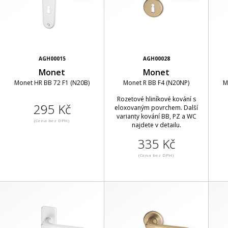
AGH00015
AGH00028
Monet
Monet
Monet HR BB 72 F1 (N20B)
Monet R BB F4 (N20NP)
M
Rozetové hliníkové kování s
295 Kč
eloxovaným povrchem. Další
varianty kování BB, PZ a WC
(Cena bez DPH)
najdete v detailu.
335 Kč
(Cena bez DPH)