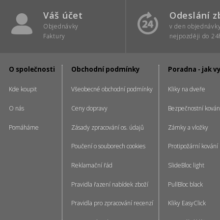
Váš účet
Odeslání z
Objednávky
v den objednávk
Faktury
nejpozději do 24
O společnosti
Obchodní podmínky
Poradna - jak v
Kde koupit
Všeobecné obchodní podmínky
Kliky na dveře
O nás
Ceny dopravy
Bezpečnostní kován
Pomáháme
Zásady zpracování os. údajů
Zámky a vložky
Poučení o souborech cookies
Protipožární kování
Reklamační řád
SlideBloc light
Pravidla řazení nabídek zboží
PullBloc black
Pravidla pro zpracování recenzí
Kliky EasyClick