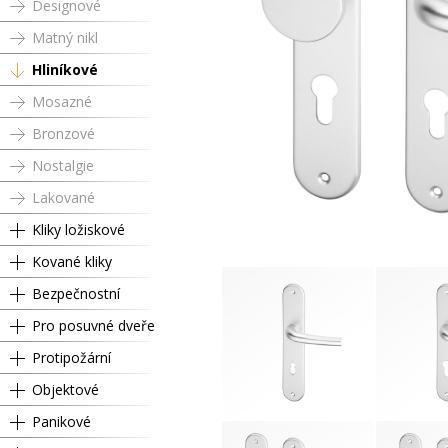
Designové
Matný nikl
Hliníkové
Mosazné
Bronzové
Nostalgie
Lakované
Kliky ložiskové
Kované kliky
Bezpečnostní
Pro posuvné dveře
Protipožární
Objektové
Panikové
Dózický klíč
Cyli