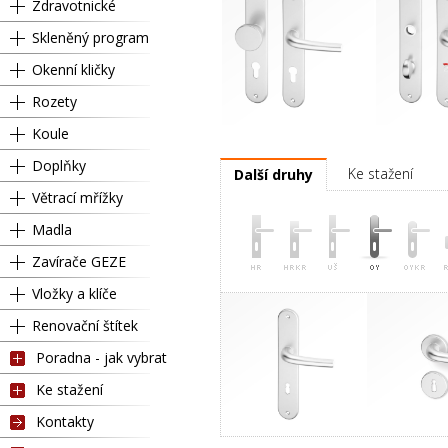
Zdravotnické
Skleněný program
Okenní kličky
Rozety
Koule
Pravá
Kl
Doplňky
Ke stažení
Další druhy
Větrací mřížky
Madla
Zavírače GEZE
Vložky a klíče
Renovační štítek
Poradna - jak vybrat
Ke stažení
Kontakty