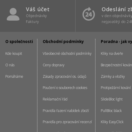
Váš účet
Odeslání z
Objednávky
v den objednávk
Faktury
nejpozději do 24
O společnosti
Obchodní podmínky
Poradna - jak v
Kde koupit
Všeobecné obchodní podmínky
Kliky na dveře
O nás
Ceny dopravy
Bezpečnostní kován
Pomáháme
Zásady zpracování os. údajů
Zámky a vložky
Poučení o souborech cookies
Protipožární kování
Reklamační řád
SlideBloc light
Pravidla řazení nabídek zboží
PullBloc black
Pravidla pro zpracování recenzí
Kliky EasyClick