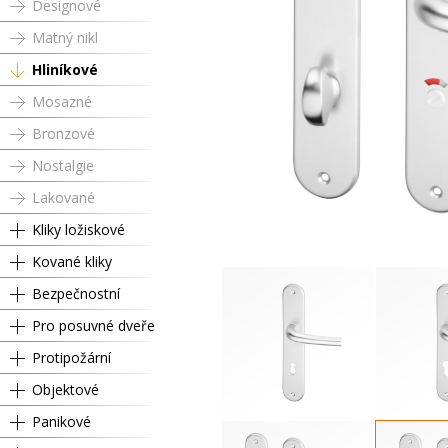
Designové
Matný nikl
Hliníkové
Mosazné
Bronzové
Nostalgie
Lakované
Kliky ložiskové
Kované kliky
Bezpečnostní
Pro posuvné dveře
Protipožární
Objektové
Panikové
Dózický klíč
Cyli