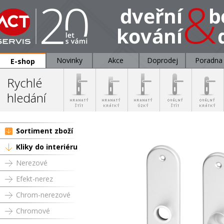
Novinky
Akce
Doprodej
Poradna
E-shop
Rychlé
hledání
Sortiment zboží
Kliky do interiéru
Nerezové
Efekt-nerez
Chrom-nerezové
Chromové