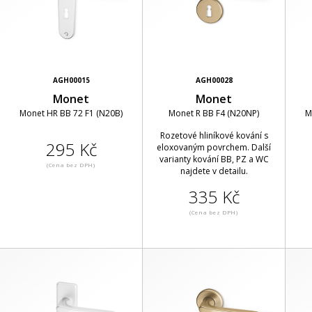
AGH00015
AGH00028
Monet
Monet
Monet HR BB 72 F1 (N20B)
Monet R BB F4 (N20NP)
M
Rozetové hliníkové kování s
295 Kč
eloxovaným povrchem. Další
varianty kování BB, PZ a WC
(Cena bez DPH)
najdete v detailu.
335 Kč
(Cena bez DPH)