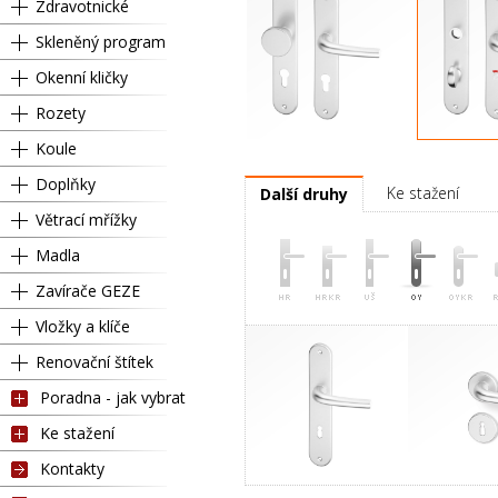
Zdravotnické
Skleněný program
Okenní kličky
Rozety
Koule
Pravá
Kl
Doplňky
Ke stažení
Další druhy
Větrací mřížky
Madla
Zavírače GEZE
Vložky a klíče
Renovační štítek
Poradna - jak vybrat
Ke stažení
Kontakty