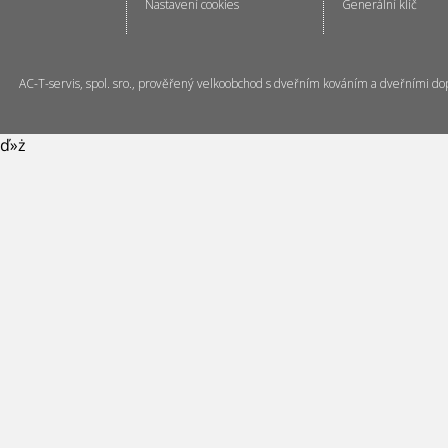
Nastavení cookies
Generální klíč
AC-T-servis, spol. sro., prověřený velkoobchod s dveřním kováním a dveřními do
ď»ż