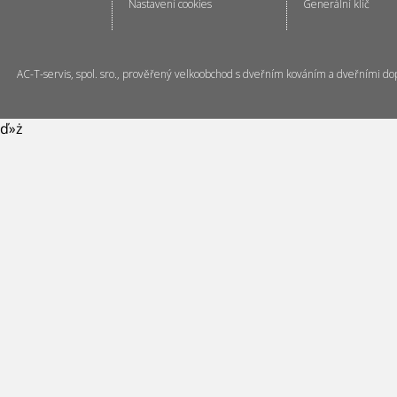
Nastavení cookies
Generální klíč
AC-T-servis, spol. sro., prověřený velkoobchod s dveřním kováním a dveřními do
ď»ż