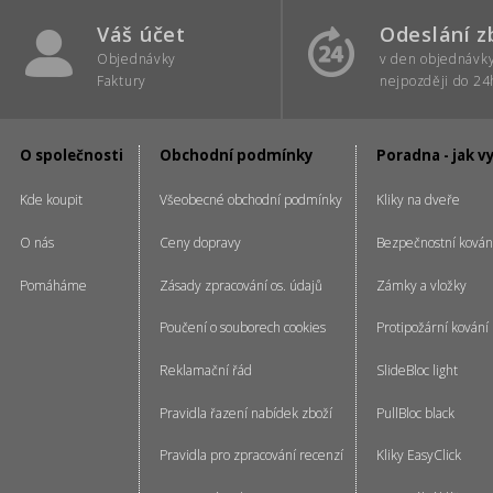
Váš účet
Odeslání z
Objednávky
v den objednávk
Faktury
nejpozději do 24
O společnosti
Obchodní podmínky
Poradna - jak v
Kde koupit
Všeobecné obchodní podmínky
Kliky na dveře
O nás
Ceny dopravy
Bezpečnostní kován
Pomáháme
Zásady zpracování os. údajů
Zámky a vložky
Poučení o souborech cookies
Protipožární kování
Reklamační řád
SlideBloc light
Pravidla řazení nabídek zboží
PullBloc black
Pravidla pro zpracování recenzí
Kliky EasyClick