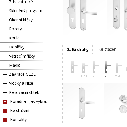
Zdravotnické
Skleněný program
Okenní kličky
Rozety
Koule
Pravá
Kl
Doplňky
Ke stažení
Další druhy
Větrací mřížky
Madla
Zavírače GEZE
Vložky a klíče
Renovační štítek
Poradna - jak vybrat
Ke stažení
Kontakty