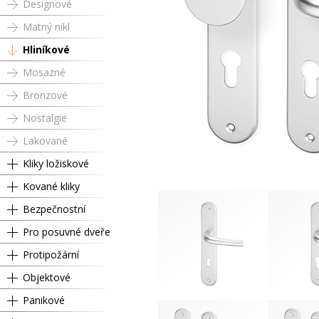
Designové
Matný nikl
Hliníkové
Mosazné
Bronzové
Nostalgie
Lakované
Kliky ložiskové
Kované kliky
Bezpečnostní
Pro posuvné dveře
Protipožární
Objektové
Panikové
Dózický klíč
Cyli