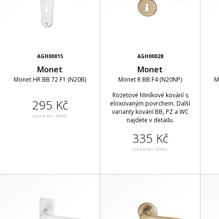
AGH00015
AGH00028
Monet
Monet
Monet HR BB 72 F1 (N20B)
Monet R BB F4 (N20NP)
M
Rozetové hliníkové kování s
295 Kč
eloxovaným povrchem. Další
varianty kování BB, PZ a WC
(Cena bez DPH)
najdete v detailu.
335 Kč
(Cena bez DPH)