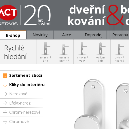
Novinky
Akce
Doprodej
Poradna
E-shop
Rychlé
hledání
Sortiment zboží
Kliky do interiéru
Nerezové
Efekt-nerez
Chrom-nerezové
Chromové