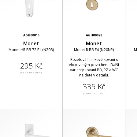
AGH00015
AGH00028
Monet
Monet
Monet HR BB 72 F1 (N20B)
Monet R BB F4 (N20NP)
M
Rozetové hliníkové kování s
295 Kč
eloxovaným povrchem. Další
varianty kování BB, PZ a WC
(Cena bez DPH)
najdete v detailu.
335 Kč
(Cena bez DPH)