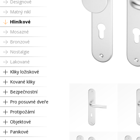
Designové
Matný nikl
Hliníkové
Mosazné
Bronzové
Nostalgie
Lakované
Kliky ložiskové
Kované kliky
Bezpečnostní
Pro posuvné dveře
Protipožární
Objektové
Panikové
Dózický klíč
Cyli