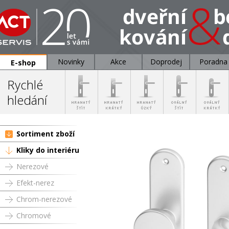
Novinky
Akce
Doprodej
Poradna
E-shop
Rychlé
hledání
Sortiment zboží
Kliky do interiéru
Nerezové
Efekt-nerez
Chrom-nerezové
Chromové