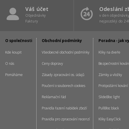
Váš účet
Odeslání z
Objednávky
v den objednávk
Faktury
nejpozději do 24
O společnosti
Obchodní podmínky
Poradna - jak v
Kde koupit
Všeobecné obchodní podmínky
Kliky na dveře
O nás
Ceny dopravy
Bezpečnostní kován
Pomáháme
Zásady zpracování os. údajů
Zámky a vložky
Poučení o souborech cookies
Protipožární kování
Reklamační řád
SlideBloc light
Pravidla řazení nabídek zboží
PullBloc black
Pravidla pro zpracování recenzí
Kliky EasyClick