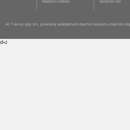
Nastavení cookies
Generální klíč
AC-T-servis, spol. sro., prověřený velkoobchod s dveřním kováním a dveřními do
ď»ż