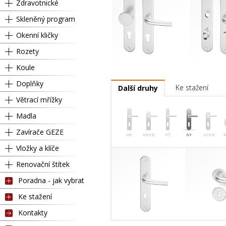
Zdravotnické
Skleněný program
Okenní kličky
Rozety
Koule
Pravá
Kl
Doplňky
Ke stažení
Další druhy
Větrací mřížky
Madla
Zavírače GEZE
Vložky a klíče
Renovační štítek
Poradna - jak vybrat
Ke stažení
Kontakty