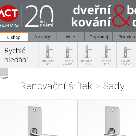
Novinky
Akce
Doprodej
Poradna
E-shop
Rychlé
hledání
Renovační štítek
>
Sady