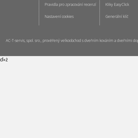
Pravidla pro zpracování recenzí
Kliky EasyClick
Nastavení cookies
Generální klíč
AC-T-servis, spol. sro., prověřený velkoobchod s dveřním kováním a dveřními do
ď»ż