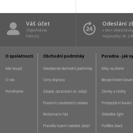
Váš účet
Odeslání z
Objednávky
v den objednávk
Faktury
nejpozději do 24
O společnosti
Obchodní podmínky
Poradna - jak v
Kde koupit
Všeobecné obchodní podmínky
Kliky na dveře
O nás
Ceny dopravy
Bezpečnostní kován
Pomáháme
Zásady zpracování os. údajů
Zámky a vložky
Poučení o souborech cookies
Protipožární kování
Reklamační řád
SlideBloc light
Pravidla řazení nabídek zboží
PullBloc black