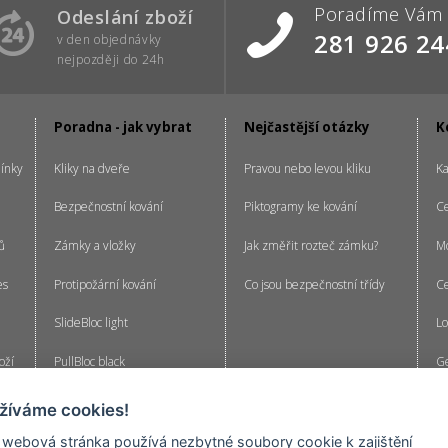
Poradíme Vám
Odeslání zboží
281 926 24
v den objednávky
nejpozději do 24h
Poradna - jak vybrat
Nejčastější otázky
K
ínky
Kliky na dveře
Pravou nebo levou kliku
Ka
Bezpečnostní kování
Piktogramy ke kování
C
ů
Zámky a vložky
Jak změřit rozteč zámku?
Mo
es
Protipožární kování
Co jsou bezpečnostní třídy
Ce
SlideBloc light
Lo
oží
PullBloc black
Ge
cenzí
Kliky EasyClick
žíváme cookies!
Generální klíč
 webová stránka používá nezbytné soubory cookie k zajištění