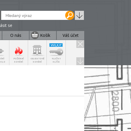
lásit se
O nás
Košík
Váš účet