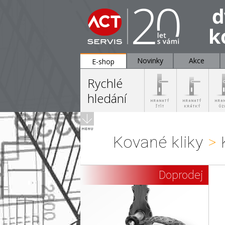
Novinky
Akce
E-shop
Rychlé
hledání
Kované kliky
>
K
Doprodej