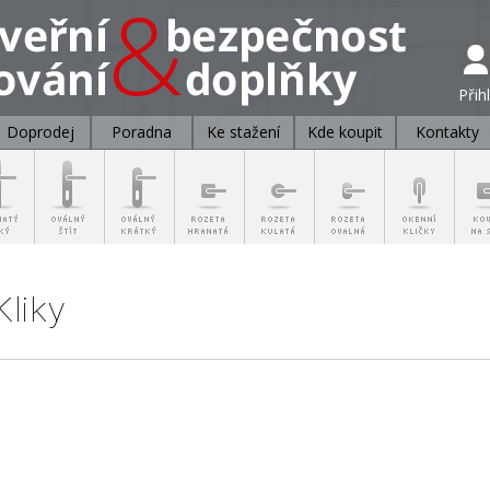
Přih
Doprodej
Poradna
Ke stažení
Kde koupit
Kontakty
liky