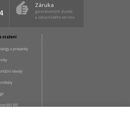
Záruka
4
garantovaných služeb
a zákaznického servisu
e stažení
talogy a prospekty
eníky
ntážní návody
rtifikáty
ga
nerální klíč