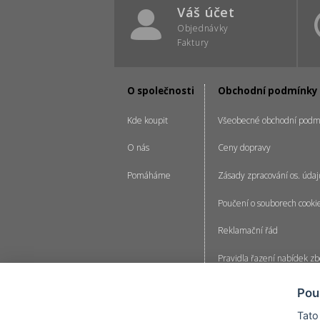
Váš účet
Objednávky
Faktury
O společnosti
Obchodní podmínky
Kde koupit
Všeobecné obchodní podm
O nás
Ceny dopravy
Pomáháme
Zásady zpracování os. údaj
Poučení o souborech cooki
Reklamační řád
Pravidla řazení nabídek zb
Pravidla pro zpracování re
Pou
Nastavení cookies
Tato