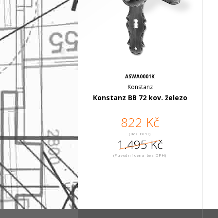
ASWA0001K
Konstanz
Konstanz BB 72 kov. železo
822 Kč
(Bez DPH)
1.495 Kč
(Puvodní cena bez DPH)