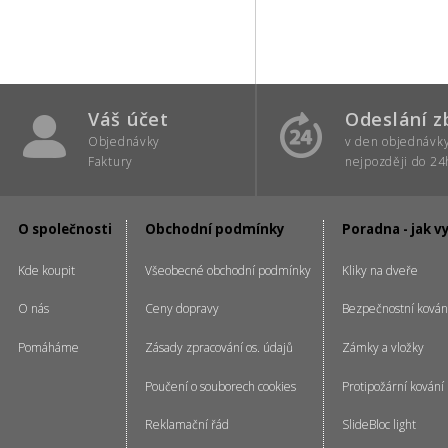
Váš účet
Odeslání z
Objednávky
v den objednávk
Faktury
nejpozději do 24
O společnosti
Obchodní podmínky
Poradna - jak v
Kde koupit
Všeobecné obchodní podmínky
Kliky na dveře
O nás
Ceny dopravy
Bezpečnostní kován
Pomáháme
Zásady zpracování os. údajů
Zámky a vložky
Poučení o souborech cookies
Protipožární kování
Reklamační řád
SlideBloc light