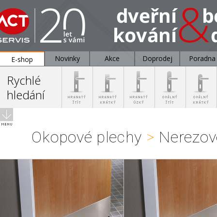
Novinky
Akce
Doprodej
Poradna
E-shop
Rychlé
hledání
Okopové plechy
>
Nerezov