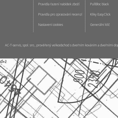
Pravidla řazení nabídek zboží
PullBloc black
Pravidla pro zpracování recenzí
Kliky EasyClick
Nastavení cookies
Generální klíč
AC-T-servis, spol. sro., prověřený velkoobchod s dveřním kováním a dveřními do
ď»ż