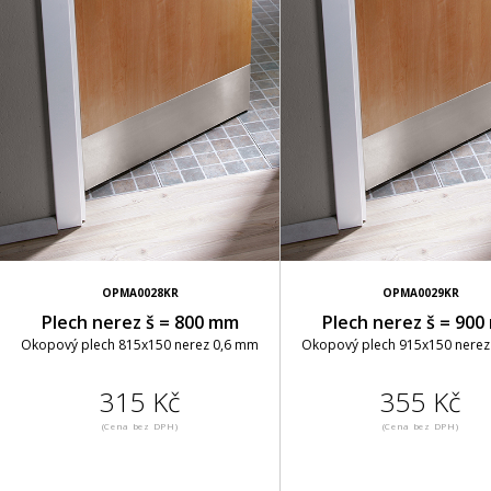
OPMA0028KR
OPMA0029KR
Plech nerez š = 800 mm
Plech nerez š = 90
Okopový plech 815x150 nerez 0,6 mm
Okopový plech 915x150 nerez
315 Kč
355 Kč
(Cena bez DPH)
(Cena bez DPH)