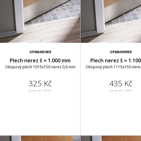
OPMA0030KR
OPMA0099KR
Plech nerez š = 1.000 mm
Plech nerez š = 1.10
Okopový plech 1015x150 nerez 0,6 mm
Okopový plech 1115x150 nere
325 Kč
435 Kč
(Cena bez DPH)
(Cena bez DPH)