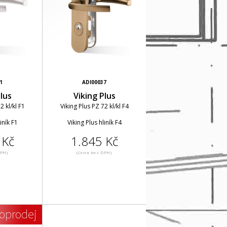
1
ADI00037
lus
Viking Plus
2 kl/kl F1
Viking Plus PZ 72 kl/kl F4
iník F1
Viking Plus hliník F4
 Kč
1.845 Kč
DPH)
(Cena bez DPH)
oprodej