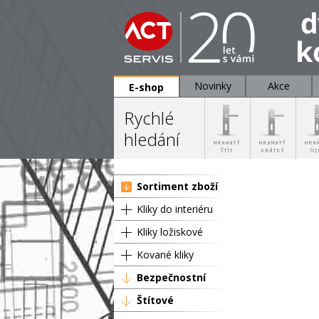
Novinky
Akce
E-shop
Rychlé
hledání
Sortiment zboží
Kliky do interiéru
Kliky ložiskové
Kované kliky
Bezpečnostní
Štítové