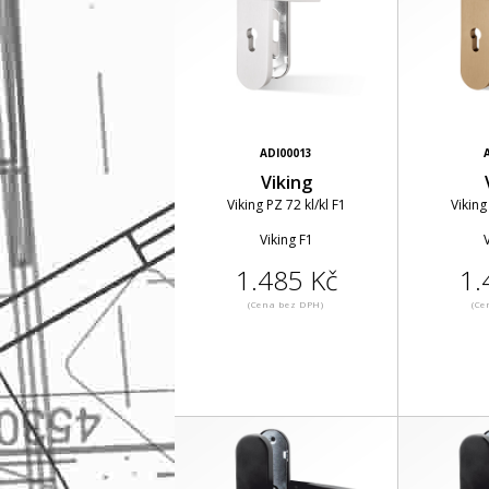
ADI00013
Viking
Viking PZ 72 kl/kl F1
Viking
Viking F1
V
1.485 Kč
1.
(Cena bez DPH)
(Ce