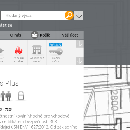
lásit se
O nás
Košík
Váš účet
s Plus
3 - 7203
tnostní kování vhodné pro vchodové
s certifikátem bezpečnosti RC3
dající ČSN ENV 1627:2012. Od základního