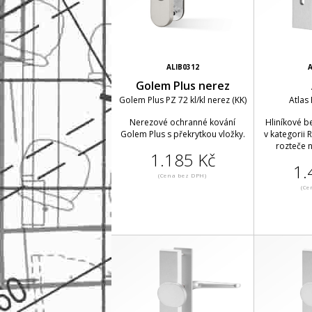
ALIB0312
A
Golem Plus nerez
Golem Plus PZ 72 kl/kl nerez (KK)
Atlas 
Nerezové ochranné kování
Hliníkové b
Golem Plus s překrytkou vložky.
v kategorii 
rozteče n
1.185 Kč
1.
(Cena bez DPH)
(Ce