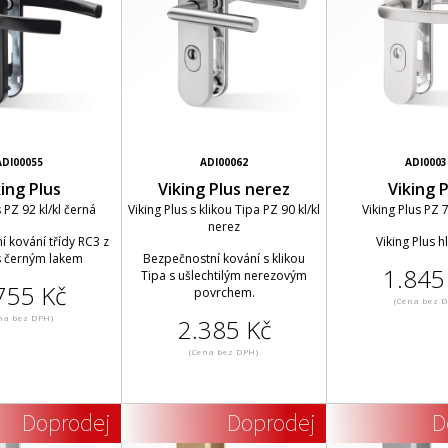
ADI00055
ADI00062
ADI0003
king Plus
Viking Plus nerez
Viking P
s PZ 92 kl/kl černá
Viking Plus s klikou Tipa PZ 90 kl/kl
Viking Plus PZ 7
nerez
 kování třídy RC3 z
Viking Plus hl
 s černým lakem
Bezpečnostní kování s klikou
1.845
Tipa s ušlechtilým nerezovým
755 Kč
povrchem.
(Cena bez 
na bez DPH)
2.385 Kč
(Cena bez DPH)
Doprodej
Doprodej
D