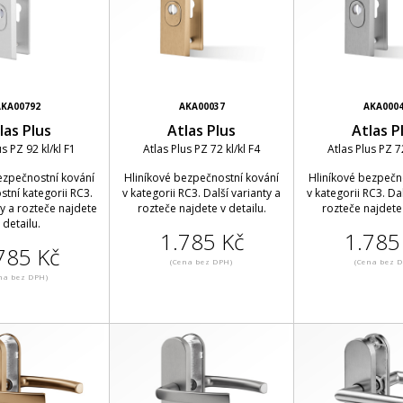
KA00792
AKA00037
AKA000
las Plus
Atlas Plus
Atlas P
us PZ 92 kl/kl F1
Atlas Plus PZ 72 kl/kl F4
Atlas Plus PZ 72
ezpečnostní kování
Hliníkové bezpečnostní kování
Hliníkové bezpečn
tní kategorii RC3.
v kategorii RC3. Další varianty a
v kategorii RC3. Dal
ty a rozteče najdete
rozteče najdete v detailu.
rozteče najdete 
 detailu.
1.785 Kč
1.785
785 Kč
(Cena bez DPH)
(Cena bez 
na bez DPH)