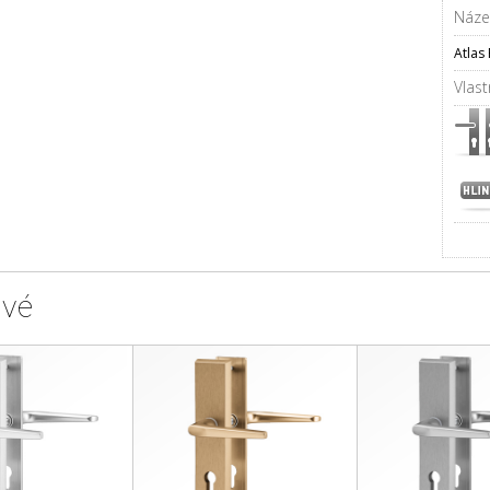
Náze
Atlas 
Vlast
ové