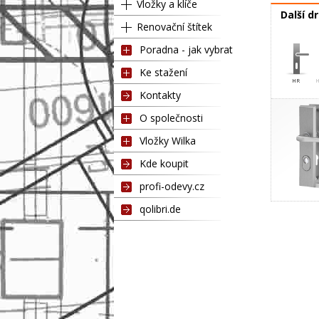
Vložky a klíče
Další d
Renovační štítek
Poradna - jak vybrat
Ke stažení
Kontakty
O společnosti
Vložky Wilka
Kde koupit
profi-odevy.cz
qolibri.de