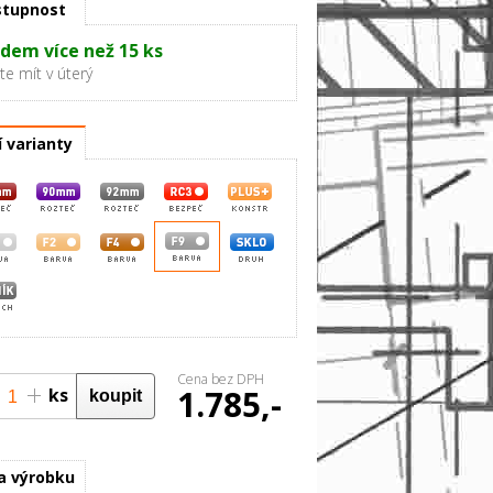
tupnost
dem více než 15 ks
e mít v úterý
í varianty
Cena bez DPH
1.785,-
ks
0%
a výrobku