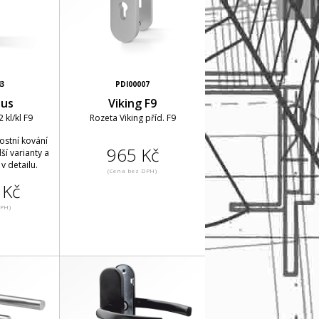
43
PDI00007
lus
Viking F9
 kl/kl F9
Rozeta Viking příd. F9
ostní kování
965 Kč
ší varianty a
v detailu.
(Cena bez DPH)
 Kč
DPH)