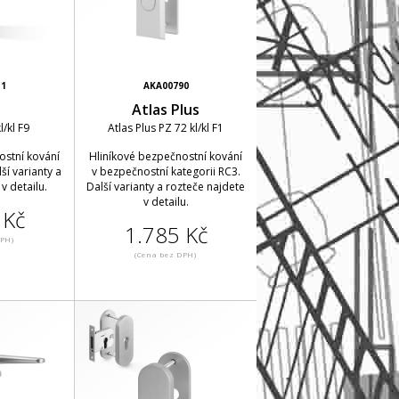
31
AKA00790
s
Atlas Plus
l/kl F9
Atlas Plus PZ 72 kl/kl F1
ostní kování
Hliníkové bezpečnostní kování
ší varianty a
v bezpečnostní kategorii RC3.
v detailu.
Další varianty a rozteče najdete
v detailu.
 Kč
1.785 Kč
DPH)
(Cena bez DPH)