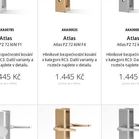
KA00785
AKA00025
AKA000
Atlas
Atlas
Atla
PZ 72 kl/kl F1
Atlas PZ 72 kl/kl F4
Atlas PZ 72 k
ezpečnostní kování
Hliníkové bezpečnostní kování
Hliníkové bezpečn
RC3. Další varianty a
v kategorii RC3. Další varianty a
v kategorii RC3. Dal
ajdete v detailu.
rozteče najdete v detailu.
rozteče najdete 
445 Kč
1.445 Kč
1.445
na bez DPH)
(Cena bez DPH)
(Cena bez 