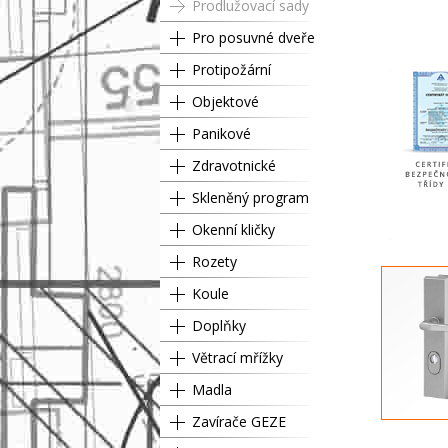
Prodlužovací sady
Pro posuvné dveře
Protipožární
Objektové
Panikové
Zdravotnické
Skleněný program
Okenní kličky
Rozety
Koule
Doplňky
Větrací mřížky
Madla
Zavírače GEZE
Cyl