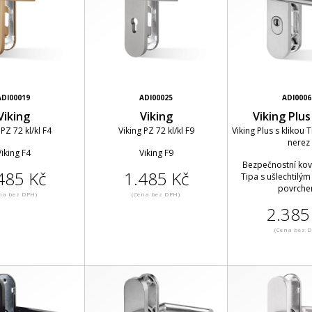
ADI00019
ADI00025
ADI0006
Viking
Viking
Viking Plu
 PZ 72 kl/kl F4
Viking PZ 72 kl/kl F9
Viking Plus s klikou T
nerez
iking F4
Viking F9
Bezpečnostní ková
485 Kč
1.485 Kč
Tipa s ušlechtilý
povrche
na bez DPH)
(Cena bez DPH)
2.385
(Cena bez 