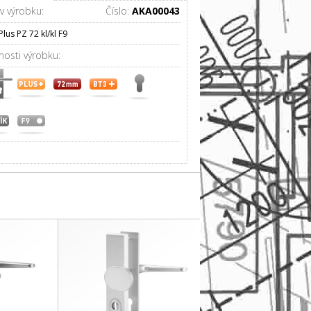
v výrobku:
Číslo:
AKA00043
Plus PZ 72 kl/kl F9
nosti výrobku: