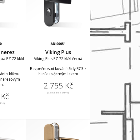
0
ADI00051
s nerez
Viking Plus
ipa PZ 72 kl/kl
Viking Plus PZ 72 kl/kl černá
Bezpečnostní kování třídy RC3 z
ní s klikou
hliníku s černým lakem
m nerezovým
2.755 Kč
m.
(Cena bez DPH)
 Kč
DPH)