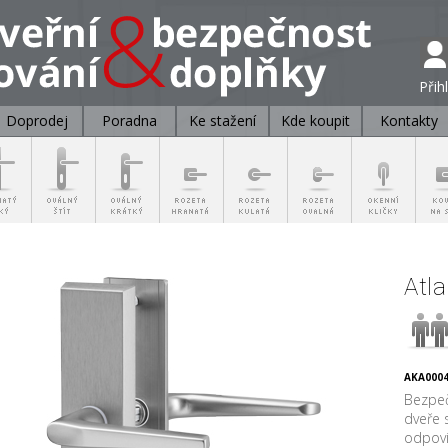
Přih
Doprodej
Poradna
Ke stažení
Kde koupit
Kontakty
Atla
AKA0004
Bezpeč
dveře 
odpoví