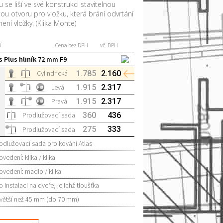
se liší ve své konstrukci stavitelnou
tou otvoru pro vložku, která brání odvrtání
ení vložky. (Klika Monte)
í
Cena bez DPH
vč. DPH
s Plus hliník 72 mm F9
Cylindrická
1.785
2.160
Levá
1.915
2.317
Pravá
1.915
2.317
Prodlužovací sada
360
436
275
333
Prodlužovací sada
odlužovací sada pro kování Atlas
ovedení: klika / klika
ovedení: madlo / klika
o instalaci na dveře, jejichž tloušťka
 větší než 45 mm (do 70 mm)