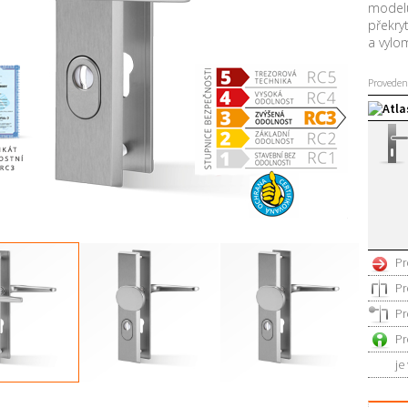
modelu 
překry
a vylom
Proveden
Atla
Pr
Pr
Pr
Pr
je
indrická
Levá
Pravá