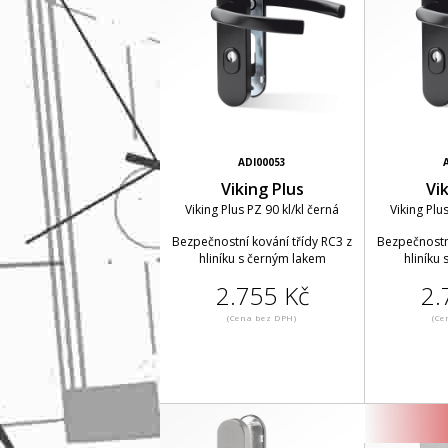
ADI00053
Viking Plus
Vi
Viking Plus PZ 90 kl/kl černá
Viking Plu
Bezpečnostní kování třídy RC3 z
Bezpečnostní
hliníku s černým lakem
hliníku
2.755 Kč
2.
(Cena bez DPH)
(Ce