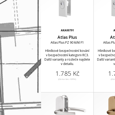
AKA00791
A
Atlas Plus
At
Atlas Plus PZ 90 kl/kl F1
Atlas Pl
Hliníkové bezpečnostní kování
Hliníkové b
v bezpečnostní kategorii RC3.
v bezpečnos
Další varianty a rozteče najdete
Další varian
v detailu.
v
1.785 Kč
1.
(Cena bez DPH)
(Ce