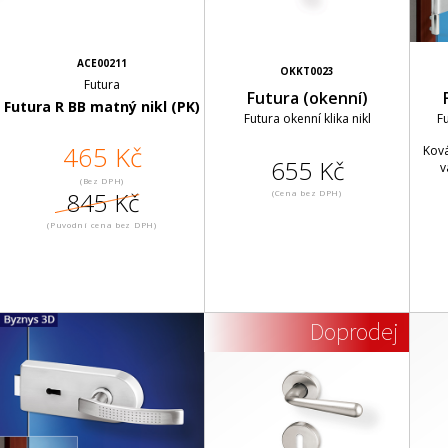
ACE00211
OKKT0023
Futura
Futura (okenní)
Futura R BB matný nikl (PK)
Futura okenní klika nikl
F
465 Kč
Ková
655 Kč
v
(Bez DPH)
845 Kč
(Cena bez DPH)
(Puvodní cena bez DPH)
Doprodej