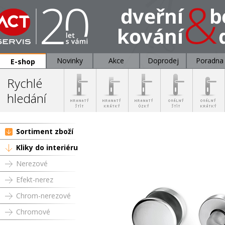
Novinky
Akce
Doprodej
Poradna
E-shop
Rychlé
hledání
Sortiment zboží
Kliky do interiéru
Nerezové
Efekt-nerez
Chrom-nerezové
Chromové