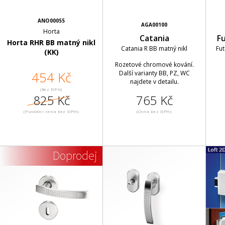
ANO00055
AGA00100
Horta
Catania
Fu
Horta RHR BB matný nikl
Catania R BB matný nikl
Fut
(KK)
Rozetové chromové kování.
454 Kč
Další varianty BB, PZ, WC
najdete v detailu.
(Bez DPH)
825 Kč
765 Kč
(Puvodní cena bez DPH)
(Cena bez DPH)
Doprodej