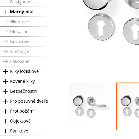
Designové
Matný nikl
Hliníkové
Mosazné
Bronzové
Nostalgie
Lakované
Kliky ložiskové
Kované kliky
Bezpečnostní
Pro posuvné dveře
Protipožární
Objektové
Panikové
Levá
P