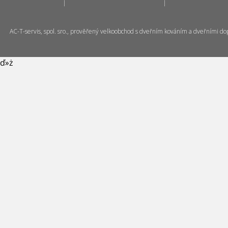
AC-T-servis, spol. sro., prověřený velkoobchod s dveřním kováním a dveřními do
ď»ż