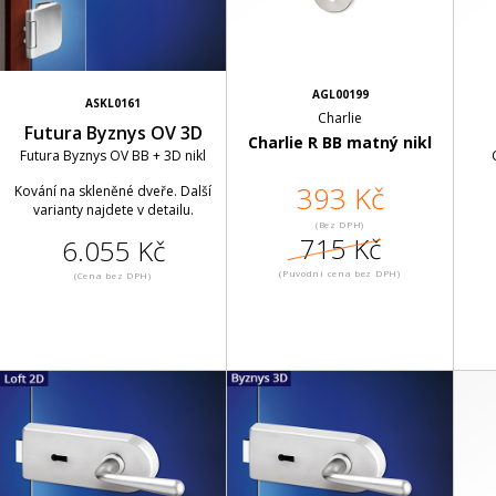
AGL00199
ASKL0161
Charlie
Futura Byznys OV 3D
Charlie R BB matný nikl
Futura Byznys OV BB + 3D nikl
393 Kč
Kování na skleněné dveře. Další
varianty najdete v detailu.
(Bez DPH)
715 Kč
6.055 Kč
(Puvodní cena bez DPH)
(Cena bez DPH)