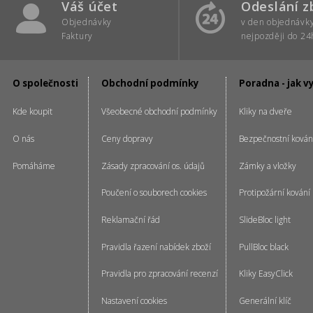
Váš účet
Odeslání z
Objednávky
v den objednávk
Faktury
nejpozději do 24
O společnosti
Obchodní podmínky
Poradna - jak v
Kde koupit
Všeobecné obchodní podmínky
Kliky na dveře
O nás
Ceny dopravy
Bezpečnostní kován
Pomáháme
Zásady zpracování os. údajů
Zámky a vložky
Poučení o souborech cookies
Protipožární kování
Reklamační řád
SlideBloc light
Pravidla řazení nabídek zboží
PullBloc black
Pravidla pro zpracování recenzí
Kliky EasyClick
Nastavení cookies
Generální klíč