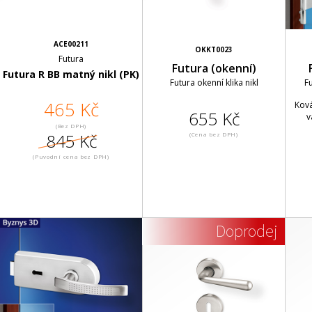
ACE00211
OKKT0023
Futura
Futura (okenní)
Futura R BB matný nikl (PK)
Futura okenní klika nikl
F
465 Kč
Ková
655 Kč
v
(Bez DPH)
845 Kč
(Cena bez DPH)
(Puvodní cena bez DPH)
Doprodej