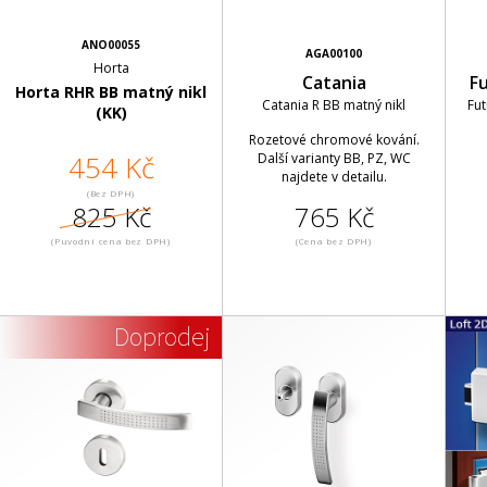
ANO00055
AGA00100
Horta
Catania
Fu
Horta RHR BB matný nikl
Catania R BB matný nikl
Fut
(KK)
Rozetové chromové kování.
454 Kč
Další varianty BB, PZ, WC
najdete v detailu.
(Bez DPH)
825 Kč
765 Kč
(Puvodní cena bez DPH)
(Cena bez DPH)
Doprodej