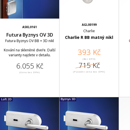
AGL00199
ASKL0161
Charlie
Futura Byznys OV 3D
Charlie R BB matný nikl
Futura Byznys OV BB + 3D nikl
393 Kč
Kování na skleněné dveře. Další
varianty najdete v detailu.
(Bez DPH)
715 Kč
6.055 Kč
(Puvodní cena bez DPH)
(Cena bez DPH)