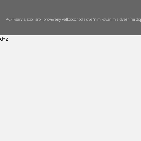
AC-T-servis, spol. sro., prověřený velkoobchod s dveřním kováním a dveřními do
ď»ż