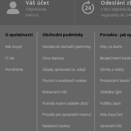
Váš účet
Odeslání z
Objednávky
v den objednávk
Faktury
nejpozději do 24
O společnosti
Obchodní podmínky
Poradna - jak v
Kde koupit
Všeobecné obchodní podmínky
Kliky na dveře
O nás
Ceny dopravy
Bezpečnostní kován
Pomáháme
Zásady zpracování os. údajů
Zámky a vložky
Poučení o souborech cookies
Protipožární kování
Reklamační řád
SlideBloc light
Pravidla řazení nabídek zboží
PullBloc black
Pravidla pro zpracování recenzí
Kliky EasyClick
Nastavení cookies
Generální klíč