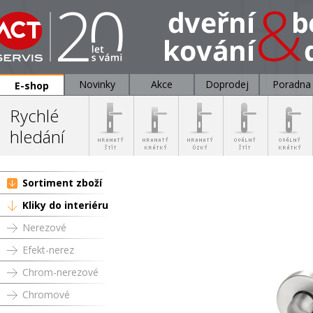
Novinky
Akce
Doprodej
Poradna
E-shop
Rychlé
hledání
Sortiment zboží
Kliky do interiéru
Nerezové
Efekt-nerez
Chrom-nerezové
Chromové