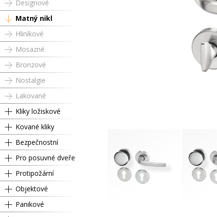
Designové
Matný nikl
Hliníkové
Mosazné
Bronzové
Nostalgie
Lakované
Kliky ložiskové
Kované kliky
Bezpečnostní
Pro posuvné dveře
Protipožární
Objektové
Panikové
Levá
P