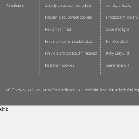
Pomáháme
Zásady zpracování os. údajů
Zámky a vložky
Poučení o souborech cookies
Protipožární kování
Reklamační řád
SlideBloc light
Pravidla řazení nabídek zboží
PullBloc black
Pravidla pro zpracování recenzí
Kliky EasyClick
Nastavení cookies
Generální klíč
AC-T-servis, spol. sro., prověřený velkoobchod s dveřním kováním a dveřními do
ď»ż