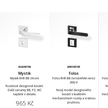
AGA00106
ANO00103
Mystik
Folos
Mystik RHR BB chrom
Folos RHR BB černá/efekt nerez
Folo
(KK)-V
Rozetové designové kování.
N
Další varianty BB, PZ, WC
Nový model designového
najdete v detailu.
kování s kvalitním
mech
mechanizmem rozety a vratnou
965 Kč
pružinou.