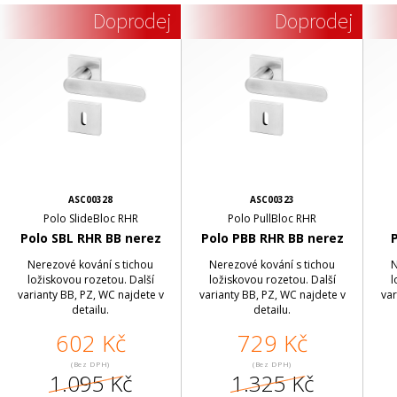
Doprodej
Doprodej
ASC00328
ASC00323
Polo SlideBloc RHR
Polo PullBloc RHR
Polo SBL RHR BB nerez
Polo PBB RHR BB nerez
Nerezové kování s tichou
Nerezové kování s tichou
N
ložiskovou rozetou. Další
ložiskovou rozetou. Další
l
varianty BB, PZ, WC najdete v
varianty BB, PZ, WC najdete v
var
detailu.
detailu.
602 Kč
729 Kč
(Bez DPH)
(Bez DPH)
1.095 Kč
1.325 Kč