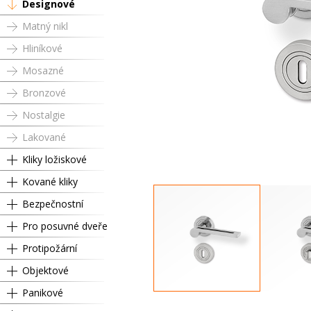
Designové
Matný nikl
Hliníkové
Mosazné
Bronzové
Nostalgie
Lakované
Kliky ložiskové
Kované kliky
Bezpečnostní
Pro posuvné dveře
Protipožární
Objektové
Panikové
Dózický klíč
Kl