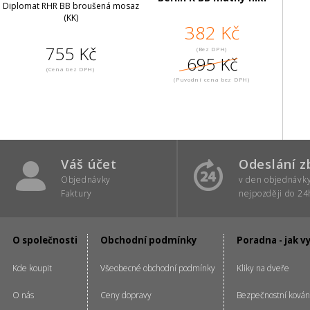
Diplomat RHR BB broušená mosaz
(KK)
382 Kč
755 Kč
(Bez DPH)
695 Kč
(Cena bez DPH)
(Puvodní cena bez DPH)
Váš účet
Odeslání z
Objednávky
v den objednávk
Faktury
nejpozději do 24
O společnosti
Obchodní podmínky
Poradna - jak v
Kde koupit
Všeobecné obchodní podmínky
Kliky na dveře
O nás
Ceny dopravy
Bezpečnostní kován