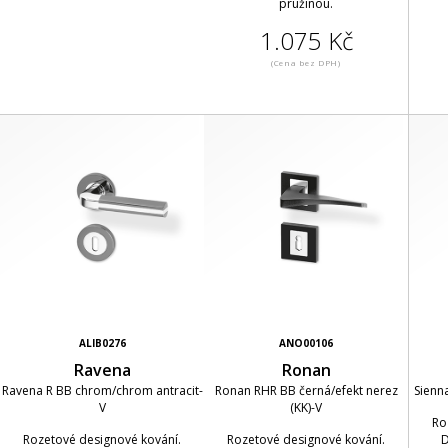
pružinou.
1.075 Kč
(Cena bez DPH)
ALIB0276
ANO00106
Ravena
Ronan
Ravena R BB chrom/chrom antracit-
Ronan RHR BB černá/efekt nerez
Sienn
V
(KK)-V
Ro
Rozetové designové kování.
Rozetové designové kování.
D