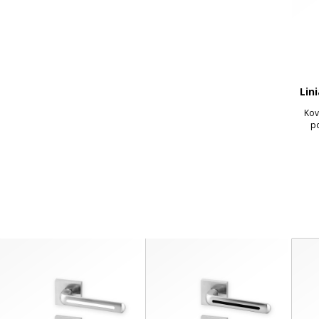
Lin
Kov
po