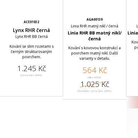
AGA00139
ACE01032
Linia RHR matný nikl / černá
Lynx RHR černá
Linia RHR BB matný nikl/
Lini
Lynx RHR BB černá
černá
Kov
Kování se slim rozetami s
po
Kování s kovovou konstrukcí a
černým strukturovaným
povrchem matný nikl. Další
povrchem.
varianty v detailu.
1.245 Kč
564 Kč
(Cena bez DPH)
(Bez DPH)
1.025 Kč
(Puvodní cena bez DPH)