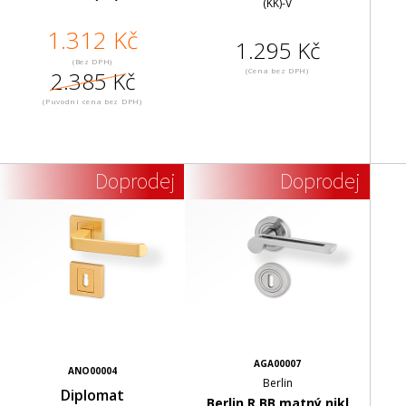
(KK)-V
1.312 Kč
1.295 Kč
(Bez DPH)
(Cena bez DPH)
2.385 Kč
(Puvodní cena bez DPH)
Doprodej
Doprodej
AGA00007
ANO00004
Berlin
Diplomat
Berlin R BB matný nikl