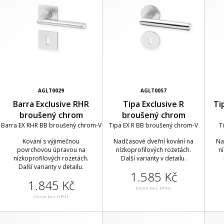
AGLT0029
AGLT0057
Barra Exclusive RHR
Tipa Exclusive R
Ti
broušený chrom
broušený chrom
Barra EX RHR BB broušený chrom-V
Tipa EX R BB broušený chrom-V
T
Kování s výjimečnou
Nadčasové dveřní kování na
Na
povrchovou úpravou na
nízkoprofilových rozetách.
n
nízkoprofilových rozetách.
Další varianty v detailu.
Další varianty v detailu.
1.585 Kč
1.845 Kč
(Cena bez DPH)
(Cena bez DPH)