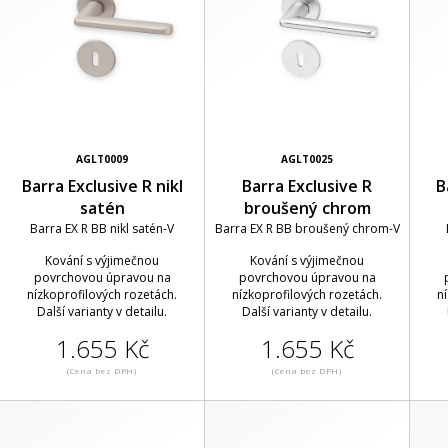
AGLT0009
AGLT0025
Barra Exclusive R nikl
Barra Exclusive R
B
satén
broušený chrom
Barra EX R BB nikl satén-V
Barra EX R BB broušený chrom-V
Kování s výjimečnou
Kování s výjimečnou
povrchovou úpravou na
povrchovou úpravou na
nízkoprofilových rozetách.
nízkoprofilových rozetách.
n
Další varianty v detailu.
Další varianty v detailu.
1.655 Kč
1.655 Kč
(Cena bez DPH)
(Cena bez DPH)