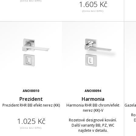
(Cena bez DPH)
1.605 Kč
(Cena bez DPH)
ANO00010
ANO00094
Prezident
Harmonia
Prezident RHR BB efekt nerez (KK)
Harmonia RHR BB chrom/efekt
Gazela
nerez (KK)-V
Ro
1.025 Kč
Rozetové designové kování.
D
Další varianty BB, PZ, WC
(Cena bez DPH)
najdete v detailu.