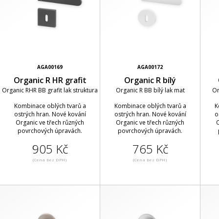
AGA00169
AGA00172
Organic R HR grafit
Organic R bílý
Organic RHR BB grafit lak struktura
Organic R BB bílý lak mat
Or
Kombinace oblých tvarů a
Kombinace oblých tvarů a
K
ostrých hran. Nové kování
ostrých hran. Nové kování
o
Organic ve třech různých
Organic ve třech různých
O
povrchových úpravách.
povrchových úpravách.
905 Kč
765 Kč
(Cena bez DPH)
(Cena bez DPH)