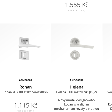
1.555 Kč
(Cena bez DPH)
ASM00004
ANO00082
Ronan
Helena
Ronan RHR BB efekt nerez (KK)-V
Helena R BB matný nikl (KK)-V
Ve
Nový model designového
1.115 Kč
kování s kvalitním
Ro
mechanizmem rozety a vratnou
D
(Cena bez DPH)