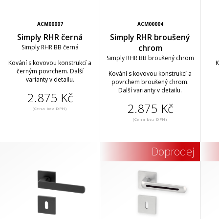
ACM00007
ACM00004
Simply RHR černá
Simply RHR broušený
chrom
Simply RHR BB černá
Simply RHR BB broušený chrom
Kování s kovovou konstrukcí a
K
černým povrchem. Další
Kování s kovovou konstrukcí a
varianty v detailu.
povrchem broušený chrom.
Další varianty v detailu.
2.875 Kč
2.875 Kč
(Cena bez DPH)
(Cena bez DPH)
Doprodej