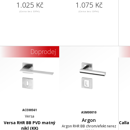
1.025 Kč
1.075 Kč
(Cena bez DPH)
(Cena bez DPH)
Doprodej
ACE00561
ASM00010
Versa
Argon
Versa RHR BB PVD matný
Calla
Argon RHR BB chrom/efekt nerez
nikl (KK)