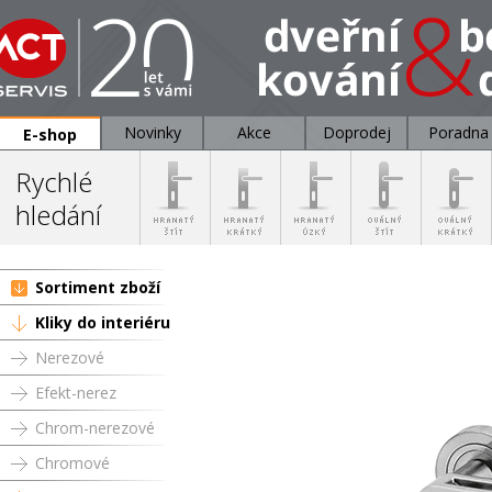
Novinky
Akce
Doprodej
Poradna
E-shop
Rychlé
hledání
Sortiment zboží
Kliky do interiéru
Nerezové
Efekt-nerez
Chrom-nerezové
Chromové