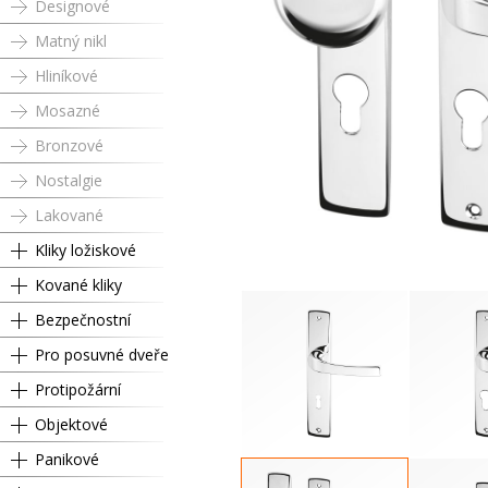
Designové
Matný nikl
Hliníkové
Mosazné
Bronzové
Nostalgie
Lakované
Kliky ložiskové
Kované kliky
Bezpečnostní
Pro posuvné dveře
Protipožární
Objektové
Panikové
Dózický klíč
Cyli