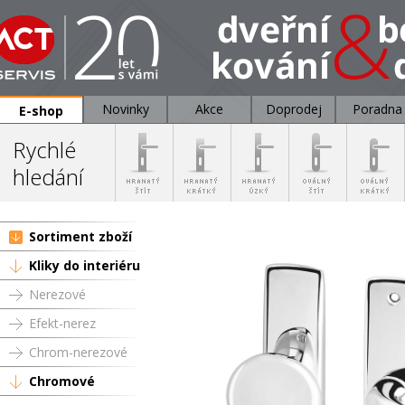
Novinky
Akce
Doprodej
Poradna
E-shop
Rychlé
hledání
Sortiment zboží
Kliky do interiéru
Nerezové
Efekt-nerez
Chrom-nerezové
Chromové