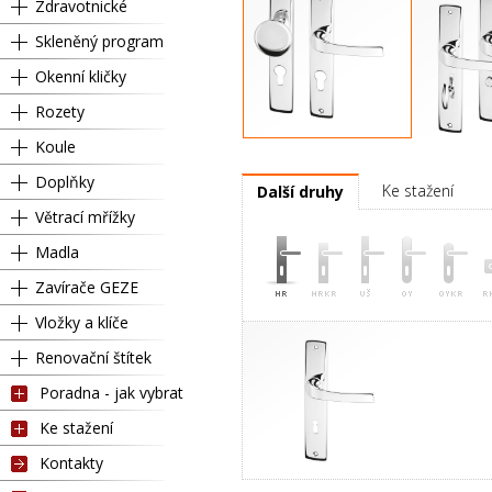
Zdravotnické
Skleněný program
Okenní kličky
Rozety
Koule
Pravá
Kl
Doplňky
Ke stažení
Další druhy
Větrací mřížky
Madla
Zavírače GEZE
Vložky a klíče
Renovační štítek
Poradna - jak vybrat
Ke stažení
Kontakty