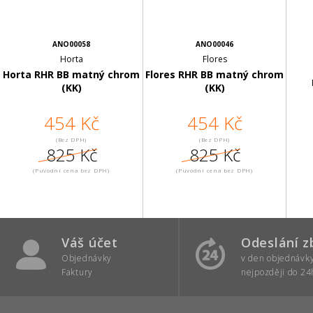
ANO00058
ANO00046
Horta
Flores
Horta RHR BB matný chrom
Flores RHR BB matný chrom
(KK)
(KK)
454 Kč
454 Kč
(Bez DPH)
(Bez DPH)
825 Kč
825 Kč
(Puvodní cena bez DPH)
(Puvodní cena bez DPH)
Váš účet
Odeslání z
Objednávky
v den objednávk
Faktury
nejpozději do 24