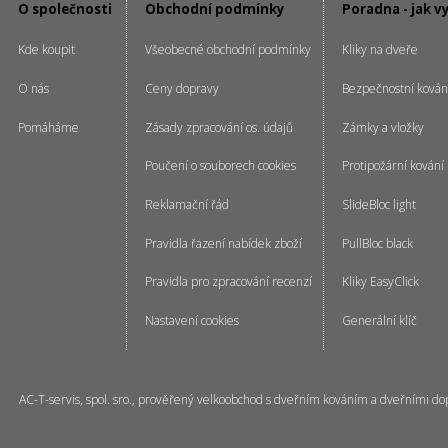
O společnosti
Obchodní podmínky
Poradna - jak v
Kde koupit
Všeobecné obchodní podmínky
Kliky na dveře
O nás
Ceny dopravy
Bezpečnostní kován
Pomáháme
Zásady zpracování os. údajů
Zámky a vložky
Poučení o souborech cookies
Protipožární kování
Reklamační řád
SlideBloc light
Pravidla řazení nabídek zboží
PullBloc black
Pravidla pro zpracování recenzí
Kliky EasyClick
Nastavení cookies
Generální klíč
AC-T-servis, spol. sro., prověřený velkoobchod s dveřním kováním a dveřními do