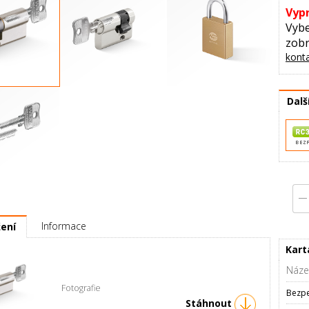
Vyp
Vybe
zobr
konta
 50 / 65 mm
Půlvložka RC3 GK 50 / 00
Visací zámek GK
Dalš
o GK (1 ks)
Informace
žení
Kart
Náze
Fotografie
Bezpe
Stáhnout