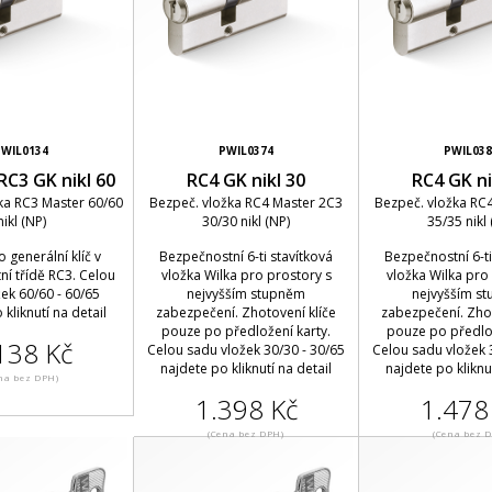
PWIL0134
PWIL0374
PWIL038
RC3 GK nikl 60
RC4 GK nikl 30
RC4 GK ni
ka RC3 Master 60/60
Bezpeč. vložka RC4 Master 2C3
Bezpeč. vložka RC
nikl (NP)
30/30 nikl (NP)
35/35 nikl 
o generální klíč v
Bezpečnostní 6-ti stavítková
Bezpečnostní 6-ti
í třídě RC3. Celou
vložka Wilka pro prostory s
vložka Wilka pro
ek 60/60 - 60/65
nejvyšším stupněm
nejvyšším s
 kliknutí na detail
zabezpečení. Zhotovení klíče
zabezpečení. Zhot
pouze po předložení karty.
pouze po předlož
138 Kč
Celou sadu vložek 30/30 - 30/65
Celou sadu vložek 
najdete po kliknutí na detail
najdete po kliknut
na bez DPH)
1.398 Kč
1.478
(Cena bez DPH)
(Cena bez 