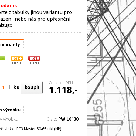
rodáno.
rte z tabulky jinou variantu pro
azení, nebo nás pro upřesnění
ktujte
í varianty
Cena bez DPH
1.118,-
ks
0%
a výrobku
v výrobku:
Číslo:
PWIL0130
č. vložka RC3 Master 50/65 nikl (NP)