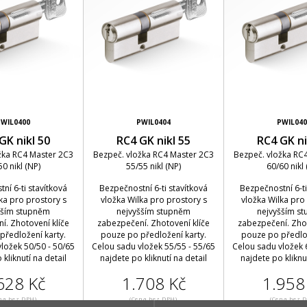
PWIL0400
PWIL0404
PWIL040
GK nikl 50
RC4 GK nikl 55
RC4 GK ni
žka RC4 Master 2C3
Bezpeč. vložka RC4 Master 2C3
Bezpeč. vložka RC
50 nikl (NP)
55/55 nikl (NP)
60/60 nikl 
ní 6-ti stavítková
Bezpečnostní 6-ti stavítková
Bezpečnostní 6-ti
ka pro prostory s
vložka Wilka pro prostory s
vložka Wilka pro
šším stupněm
nejvyšším stupněm
nejvyšším s
í. Zhotovení klíče
zabezpečení. Zhotovení klíče
zabezpečení. Zhot
předložení karty.
pouze po předložení karty.
pouze po předlož
ložek 50/50 - 50/65
Celou sadu vložek 55/55 - 55/65
Celou sadu vložek 
 kliknutí na detail
najdete po kliknutí na detail
najdete po kliknut
628 Kč
1.708 Kč
1.958
na bez DPH)
(Cena bez DPH)
(Cena bez 