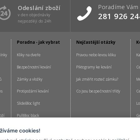
Poradíme Vám
Odeslání zboží
281 926 24
v den objednávky
nejpozději do 24h
Poradna - jak vybrat
Nejčastější otázky
K
ínky
Kliky na dveře
Pravou nebo levou kliku
Ka
Bezpečnostní kování
Piktogramy ke kování
C
ů
Zámky a vložky
Jak změřit rozteč zámku?
Mo
es
Protipožární kování
Co jsou bezpečnostní třídy
Ce
SlideBloc light
Lo
oží
PullBloc black
Ge
cenzí
Kliky EasyClick
žíváme cookies!
Generální klíč