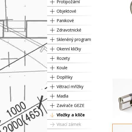
Protipožární
Objektové
Panikové
Zdravotnické
Skleněný program
Okenní kličky
Rozety
Koule
Doplňky
Větrací mřížky
Madla
Zavírače GEZE
Vložky a klíče
Visací zámek
RC3 GK