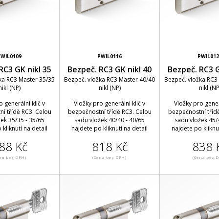
PWIL0109
PWIL0116
PWIL012
RC3 GK nikl 35
Bezpeč. RC3 GK nikl 40
Bezpeč. RC3 G
ka RC3 Master 35/35
Bezpeč. vložka RC3 Master 40/40
Bezpeč. vložka RC3
nikl (NP)
nikl (NP)
nikl (NP
o generální klíč v
Vložky pro generální klíč v
Vložky pro generá
í třídě RC3. Celou
bezpečnostní třídě RC3. Celou
bezpečnostní tříd
ek 35/35 - 35/65
sadu vložek 40/40 - 40/65
sadu vložek 45/
 kliknutí na detail
najdete po kliknutí na detail
najdete po kliknut
88 Kč
818 Kč
838 
na bez DPH)
(Cena bez DPH)
(Cena bez 