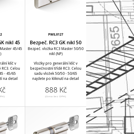
2
PWIL0127
K nikl 45
Bezpeč. RC3 GK nikl 50
 Master 45/45
Bezpeč. vložka RC3 Master 50/50
)
nikl (NP)
lní klíč v
Vložky pro generální klíč v
ě RC3. Celou
bezpečnostní třídě RC3. Celou
45 - 45/65
sadu vložek 50/50 - 50/65
í na detail
najdete po kliknutí na detail
Kč
888 Kč
DPH)
(Cena bez DPH)