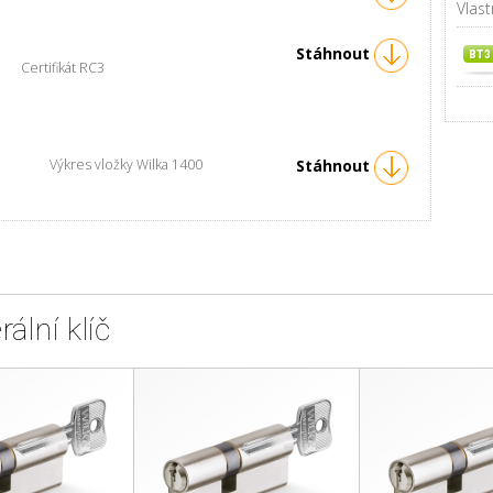
Vlast
Stáhnout
rtifikát RC3
Výkres vložky Wilka 1400
Stáhnout
ální klíč