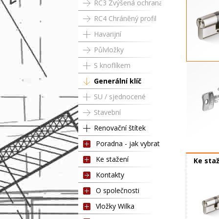
RC3 Zvýšená ochrana
RC4 Chráněný profil
Havarijní
Půlvložky
S knoflíkem
RC3 GK
Generální klíč
SU / sjednocené
Stavební
Renovační štítek
Poradna - jak vybrat
Klíč pr
Ke stažení
Ke sta
Kontakty
O společnosti
Vložky Wilka