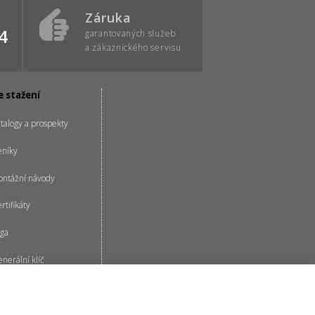
Záruka
4
garantovaných služeb
a zákaznického servisu
e stažení
talogy a prospekty
eníky
ntážní návody
rtifikáty
ga
nerální klíč