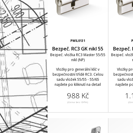
PWIL0131
Bezpeč. RC3 GK nikl 55
Bezpeč. 
Bezpeč. vložka RC3 Master 55/55
Bezpeč. vlož
nikl (NP)
Vložky pro generální klíč v
Vložky pr
bezpečnostní třídě RC3. Celou
bezpečnostn
sadu vložek 55/55 - 55/65
sadu vlož
najdete po kliknutí na detail
najdete po
988 Kč
1.
(Cena bez DPH)
(Ce