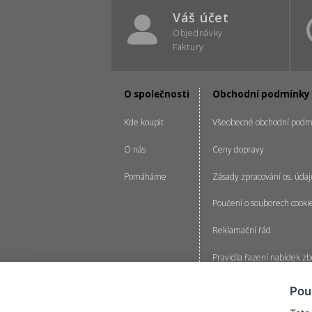
Váš účet
Objednávky
Faktury
O společnosti
Obchodní podmínky
Kde koupit
Všeobecné obchodní podm
O nás
Ceny dopravy
Pomáháme
Zásady zpracování os. údaj
Poučení o souborech cooki
Reklamační řád
Pravidla řazení nabídek zb
Pravidla pro zpracování re
Pou
Nastavení cookies