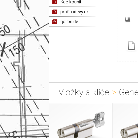
Kde koupit
profi-odevy.cz
Ce
qolibri.de
Vložky a klíče
>
Gener