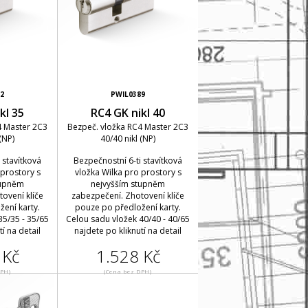
2
PWIL0389
kl 35
RC4 GK nikl 40
4 Master 2C3
Bezpeč. vložka RC4 Master 2C3
(NP)
40/40 nikl (NP)
 stavítková
Bezpečnostní 6-ti stavítková
 prostory s
vložka Wilka pro prostory s
tupněm
nejvyšším stupněm
ovení klíče
zabezpečení. Zhotovení klíče
ení karty.
pouze po předložení karty.
35/35 - 35/65
Celou sadu vložek 40/40 - 40/65
í na detail
najdete po kliknutí na detail
 Kč
1.528 Kč
DPH)
(Cena bez DPH)