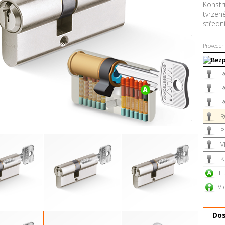
Konstru
tvrzen
středn
Proveden
Bezp
R
R
R
R
P
V
K
1.
Vl
Dos
 50 / 50 mm
RC3 GK 50 / 55 mm
RC3 GK 50 / 60 mm