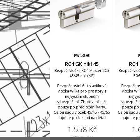
PWIL0395
RC4 GK nikl 45
RC4 
Bezpeč. vložka RC4 Master 2C3
Bezpeč. vlo
45/45 nikl (NP)
50/
Bezpečnostní 6-ti stavítková
Bezpečnost
vložka Wilka pro prostory s
vložka Wil
nejvyšším stupněm
nejvy
zabezpečení. Zhotovení klíče
zabezpečen
pouze po předložení karty.
pouze po 
Celou sadu vložek 45/45 - 45/65
Celou sadu v
najdete po kliknutí na detail
najdete po
1.558 Kč
1.
(Cena bez DPH)
(Ce