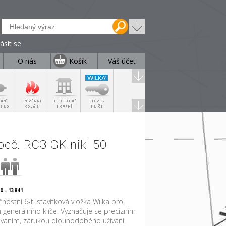
lásit se
O nás
Košík
Váš účet
peč. RC3 GK nikl 50
0 - 13841
nostní 6-ti stavítková vložka Wilka pro
 generálního klíče. Vyznačuje se precizním
váním, zárukou dlouhodobého užívání.