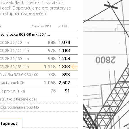
kce vložky: 6 stavítek, 1. stavítko z
é oceli. Doporučujeme pro prostory se
ím stupněm zapezpečení.
í
Cena bez DPH
vč. DPH
eč. vložka RC3 GK nikl 50 / ...
C3 GK 50 / 50 mm
888
1.074
C3 GK 50 / 55 mm
978
1.183
C3 GK 50 / 60 mm
998
1.208
C3 GK 50 / 65 mm
1.118
1.353
ůlvložka RC3 GK 50 / 00
738
893
isací zámek GK
2.068
2.502
75
91
líč pro GK (1 ks)
 stavítko z tvrzené oceli
ožka obsahuje šroub M5
tupnost