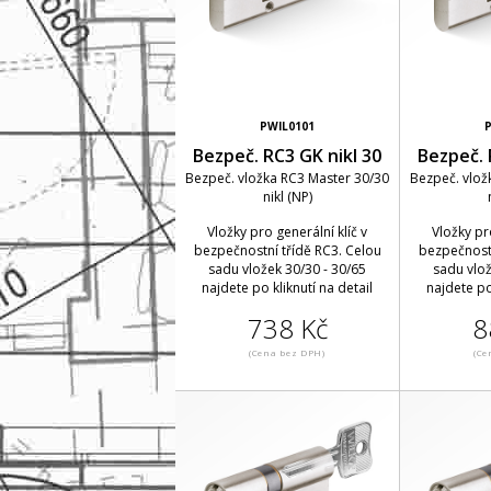
PWIL0101
Bezpeč. RC3 GK nikl 30
Bezpeč. 
Bezpeč. vložka RC3 Master 30/30
Bezpeč. vlož
nikl (NP)
Vložky pro generální klíč v
Vložky pr
bezpečnostní třídě RC3. Celou
bezpečnostn
sadu vložek 30/30 - 30/65
sadu vlož
najdete po kliknutí na detail
najdete po
738 Kč
8
(Cena bez DPH)
(Ce