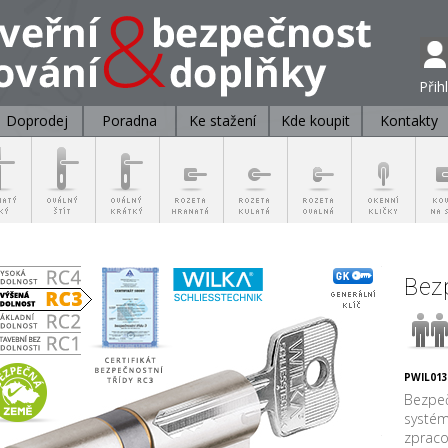
Přih
Doprodej
Poradna
Ke stažení
Kde koupit
Kontakty
Bez
PWIL013
Bezpeč
systém
zpraco