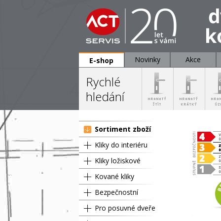
Novinky
Akce
E-shop
Rychlé
hledání
Sortiment zboží
Kliky do interiéru
Kliky ložiskové
Kované kliky
Bezpečnostní
Pro posuvné dveře