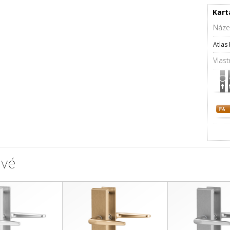
Kart
Náze
Atlas
Vlast
ové