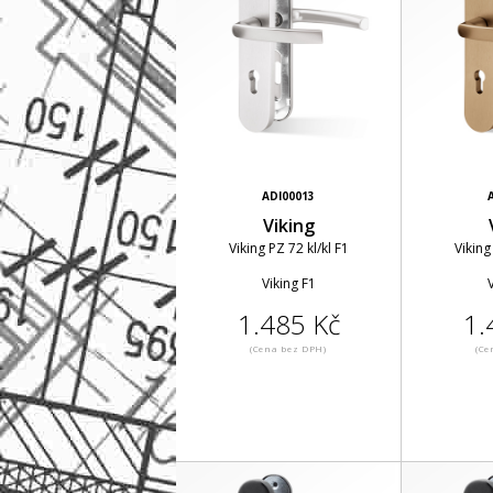
ADI00013
Viking
Viking PZ 72 kl/kl F1
Viking
Viking F1
V
1.485 Kč
1.
(Cena bez DPH)
(Ce