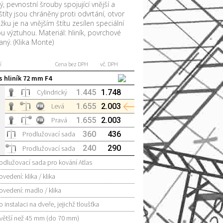
ý, pevnostní šrouby spojující vnější a
 štíty jsou chráněny proti odvrtání, otvor
žku je na vnějším štítu zesílen speciální
u výztuhou. Materiál: hliník, povrchové
aný. (Klika Monte)
í
Cena bez DPH
vč. DPH
s hliník 72 mm F4
Cylindrický
1.445
1.748
Levá
1.655
2.003
Pravá
1.655
2.003
Prodlužovací sada
360
436
240
290
Prodlužovací sada
odlužovací sada pro kování Atlas
ovedení: klika / klika
ovedení: madlo / klika
o instalaci na dveře, jejichž tloušťka
 větší než 45 mm (do 70 mm)