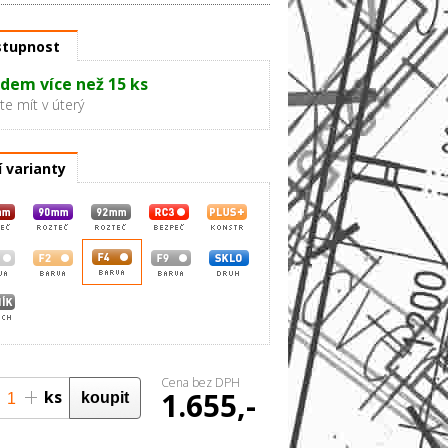
tupnost
dem více než 15 ks
e mít v úterý
í varianty
Cena bez DPH
1.655,-
ks