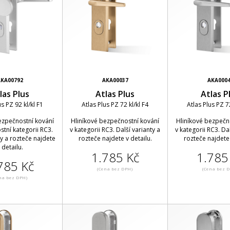
KA00792
AKA00037
AKA000
las Plus
Atlas Plus
Atlas P
us PZ 92 kl/kl F1
Atlas Plus PZ 72 kl/kl F4
Atlas Plus PZ 72
ezpečnostní kování
Hliníkové bezpečnostní kování
Hliníkové bezpečn
tní kategorii RC3.
v kategorii RC3. Další varianty a
v kategorii RC3. Dal
ty a rozteče najdete
rozteče najdete v detailu.
rozteče najdete 
 detailu.
1.785 Kč
1.785
785 Kč
(Cena bez DPH)
(Cena bez 
na bez DPH)