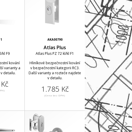
31
AKA00790
s
Atlas Plus
l/kl F9
Atlas Plus PZ 72 kl/kl F1
ostní kování
Hliníkové bezpečnostní kování
ší varianty a
v bezpečnostní kategorii RC3.
v detailu.
Další varianty a rozteče najdete
v detailu.
 Kč
1.785 Kč
DPH)
(Cena bez DPH)