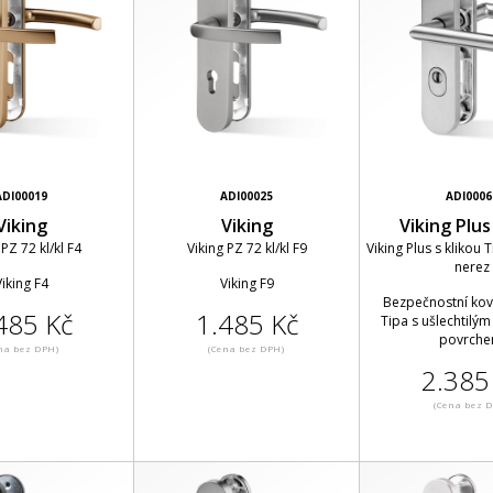
ADI00019
ADI00025
ADI0006
Viking
Viking
Viking Plu
 PZ 72 kl/kl F4
Viking PZ 72 kl/kl F9
Viking Plus s klikou T
nerez
iking F4
Viking F9
Bezpečnostní ková
485 Kč
1.485 Kč
Tipa s ušlechtilý
povrche
na bez DPH)
(Cena bez DPH)
2.385
(Cena bez 