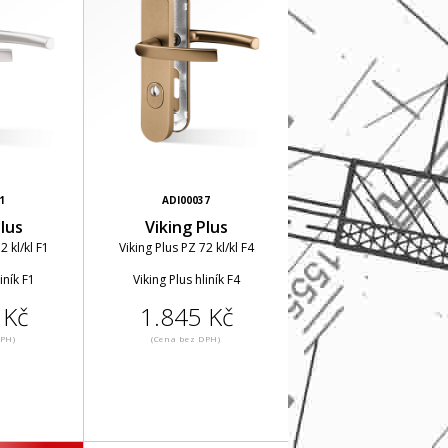
1
ADI00037
lus
Viking Plus
2 kl/kl F1
Viking Plus PZ 72 kl/kl F4
iník F1
Viking Plus hliník F4
 Kč
1.845 Kč
DPH)
(Cena bez DPH)