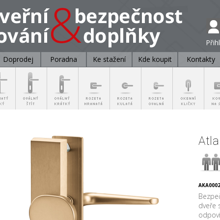
Přih
Doprodej
Poradna
Ke stažení
Kde koupit
Kontakty
Atl
AKA0002
Bezpeč
dveře 
odpoví