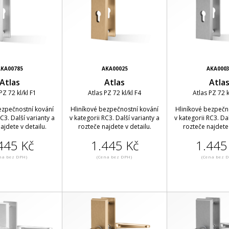
KA00785
AKA00025
AKA000
Atlas
Atlas
Atla
PZ 72 kl/kl F1
Atlas PZ 72 kl/kl F4
Atlas PZ 72 k
ezpečnostní kování
Hliníkové bezpečnostní kování
Hliníkové bezpečn
RC3. Další varianty a
v kategorii RC3. Další varianty a
v kategorii RC3. Dal
ajdete v detailu.
rozteče najdete v detailu.
rozteče najdete 
445 Kč
1.445 Kč
1.445
na bez DPH)
(Cena bez DPH)
(Cena bez 