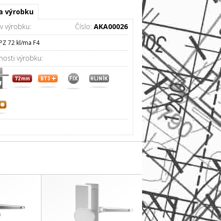
0%
a výrobku
v výrobku:
Číslo:
AKA00026
 PZ 72 kl/ma F4
nosti výrobku: