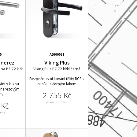
0
ADI00051
s nerez
Viking Plus
ipa PZ 72 kl/kl
Viking Plus PZ 72 kl/kl černá
Bezpečnostní kování třídy RC3 z
ní s klikou
hliníku s černým lakem
m nerezovým
2.755 Kč
m.
(Cena bez DPH)
 Kč
DPH)