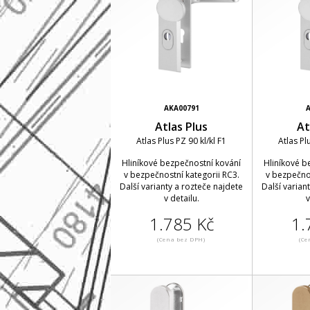
AKA00791
A
Atlas Plus
At
Atlas Plus PZ 90 kl/kl F1
Atlas Pl
Hliníkové bezpečnostní kování
Hliníkové b
v bezpečnostní kategorii RC3.
v bezpečnos
Další varianty a rozteče najdete
Další varian
v detailu.
v
1.785 Kč
1.
(Cena bez DPH)
(Ce