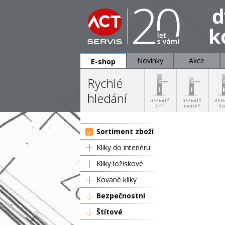
Novinky
Akce
E-shop
Rychlé
hledání
Sortiment zboží
Kliky do interiéru
Kliky ložiskové
Kované kliky
Bezpečnostní
Štítové