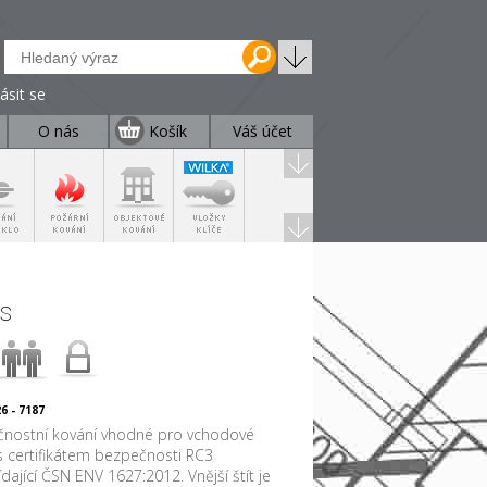
lásit se
O nás
Košík
Váš účet
as
6 - 7187
nostní kování vhodné pro vchodové
s certifikátem bezpečnosti RC3
dající ČSN ENV 1627:2012. Vnější štít je