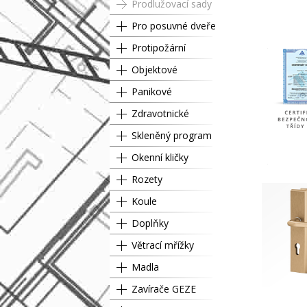
Prodlužovací sady
Pro posuvné dveře
Protipožární
Objektové
Panikové
Zdravotnické
Skleněný program
Okenní kličky
Rozety
Koule
Doplňky
Větrací mřížky
Madla
Zavírače GEZE
Cyl