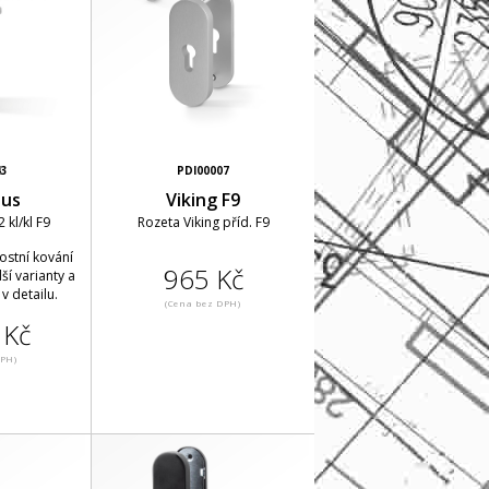
43
PDI00007
lus
Viking F9
 kl/kl F9
Rozeta Viking příd. F9
ostní kování
965 Kč
ší varianty a
v detailu.
(Cena bez DPH)
 Kč
DPH)