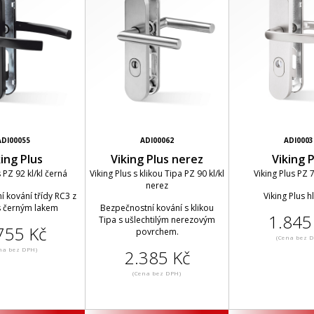
ADI00055
ADI00062
ADI0003
king Plus
Viking Plus nerez
Viking P
s PZ 92 kl/kl černá
Viking Plus s klikou Tipa PZ 90 kl/kl
Viking Plus PZ 7
nerez
 kování třídy RC3 z
Viking Plus hl
 s černým lakem
Bezpečnostní kování s klikou
1.845
Tipa s ušlechtilým nerezovým
755 Kč
povrchem.
(Cena bez 
na bez DPH)
2.385 Kč
(Cena bez DPH)