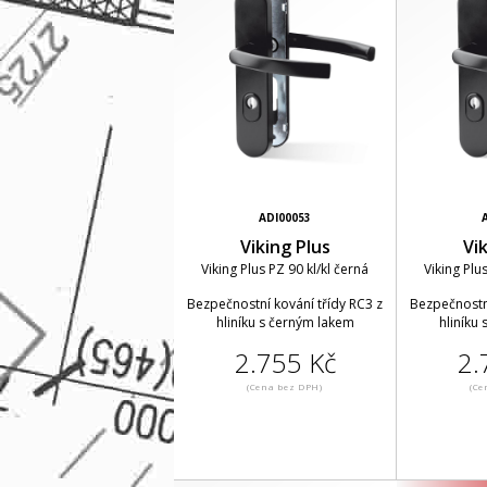
ADI00053
Viking Plus
Vi
Viking Plus PZ 90 kl/kl černá
Viking Plu
Bezpečnostní kování třídy RC3 z
Bezpečnostní
hliníku s černým lakem
hliníku
2.755 Kč
2.
(Cena bez DPH)
(Ce