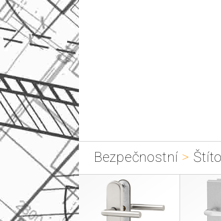
Bezpečnostní
>
Štít