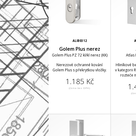
ALIB0312
A
Golem Plus nerez
Golem Plus PZ 72 kl/kl nerez (KK)
Atlas 
Nerezové ochranné kování
Hliníkové b
Golem Plus s překrytkou vložky.
v kategorii 
rozteče n
1.185 Kč
1.
(Cena bez DPH)
(Ce