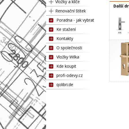
Vložky a klíče
Další d
Renovační štítek
Poradna - jak vybrat
Ke stažení
Kontakty
O společnosti
Vložky Wilka
Kde koupit
profi-odevy.cz
qolibri.de