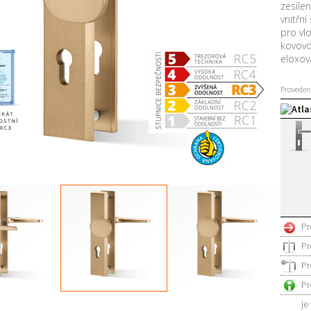
zesílen
vnitřní
pro vlo
kovovo
eloxov
Proveden
Atla
Pr
Pr
Pr
Pr
indrický
Levá
Pravá
je