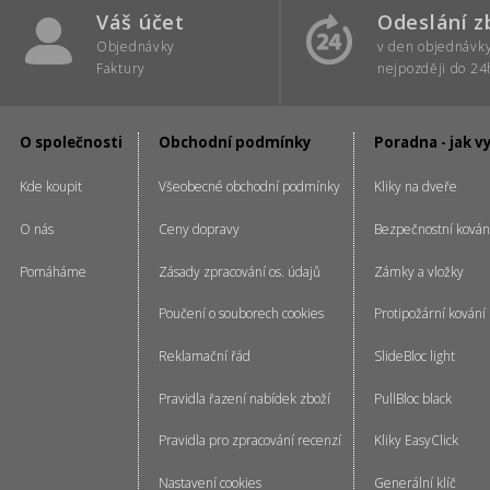
Váš účet
Odeslání z
Objednávky
v den objednávk
Faktury
nejpozději do 24
O společnosti
Obchodní podmínky
Poradna - jak v
Kde koupit
Všeobecné obchodní podmínky
Kliky na dveře
O nás
Ceny dopravy
Bezpečnostní kován
Pomáháme
Zásady zpracování os. údajů
Zámky a vložky
Poučení o souborech cookies
Protipožární kování
Reklamační řád
SlideBloc light
Pravidla řazení nabídek zboží
PullBloc black
Pravidla pro zpracování recenzí
Kliky EasyClick
Nastavení cookies
Generální klíč