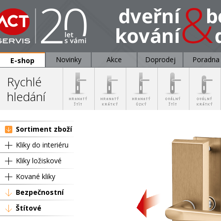
Novinky
Akce
Doprodej
Poradna
E-shop
Rychlé
hledání
Sortiment zboží
Kliky do interiéru
Kliky ložiskové
Kované kliky
Bezpečnostní
Štítové