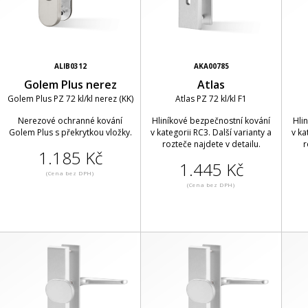
ALIB0312
AKA00785
Golem Plus nerez
Atlas
Golem Plus PZ 72 kl/kl nerez (KK)
Atlas PZ 72 kl/kl F1
Nerezové ochranné kování
Hliníkové bezpečnostní kování
Hli
Golem Plus s překrytkou vložky.
v kategorii RC3. Další varianty a
v ka
rozteče najdete v detailu.
r
1.185 Kč
1.445 Kč
(Cena bez DPH)
(Cena bez DPH)