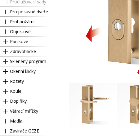
Prodlužovací sady
Pro posuvné dveře
Protipožární
Objektové
Panikové
Zdravotnické
Skleněný program
Okenní kličky
Rozety
Koule
Doplňky
Větrací mřížky
Madla
Zavírače GEZE
Cylindrický
L