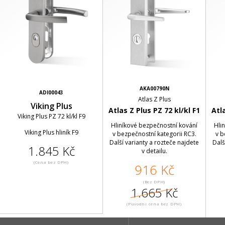
AKA00790N
ADI00043
Atlas Z Plus
Viking Plus
Atlas Z Plus PZ 72 kl/kl F1
Atla
Viking Plus PZ 72 kl/kl F9
Hliníkové bezpečnostní kování
Hli
Viking Plus hliník F9
v bezpečnostní kategorii RC3.
v b
Další varianty a rozteče najdete
Dalš
1.845 Kč
v detailu.
(Cena bez DPH)
916 Kč
(Bez DPH)
1.665 Kč
(Puvodní cena bez DPH)