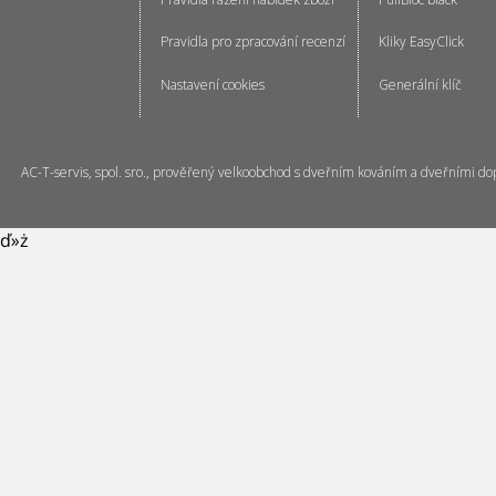
Pravidla pro zpracování recenzí
Kliky EasyClick
Nastavení cookies
Generální klíč
AC-T-servis, spol. sro., prověřený velkoobchod s dveřním kováním a dveřními do
ď»ż