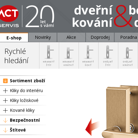
Novinky
Akce
Doprodej
Poradna
E-shop
Rychlé
hledání
Sortiment zboží
Kliky do interiéru
Kliky ložiskové
Kované kliky
Bezpečnostní
Štítové