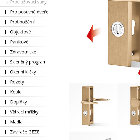
Prodlužovací sady
Pro posuvné dveře
Protipožární
Objektové
Panikové
Zdravotnické
Skleněný program
Okenní kličky
Rozety
Koule
Doplňky
Větrací mřížky
Madla
Zavírače GEZE
Cylindrický
L