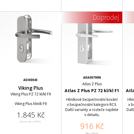
Doprodej
AKA00790N
ADI00043
Atlas Z Plus
Viking Plus
Atlas Z Plus PZ 72 kl/kl F1
Atla
Viking Plus PZ 72 kl/kl F9
Hliníkové bezpečnostní kování
Hli
Viking Plus hliník F9
v bezpečnostní kategorii RC3.
v b
Další varianty a rozteče najdete
Dalš
1.845 Kč
v detailu.
(Cena bez DPH)
916 Kč
(Bez DPH)