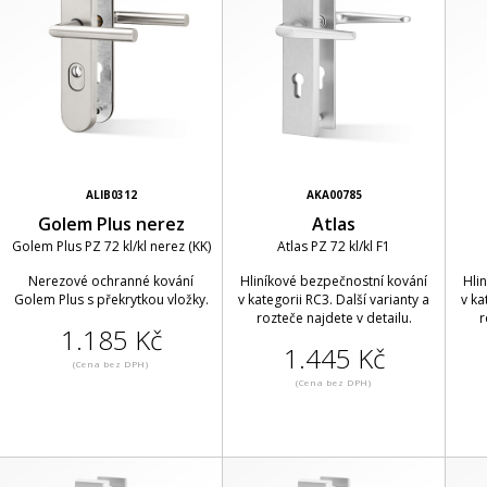
ALIB0312
AKA00785
Golem Plus nerez
Atlas
Golem Plus PZ 72 kl/kl nerez (KK)
Atlas PZ 72 kl/kl F1
Nerezové ochranné kování
Hliníkové bezpečnostní kování
Hli
Golem Plus s překrytkou vložky.
v kategorii RC3. Další varianty a
v ka
rozteče najdete v detailu.
r
1.185 Kč
1.445 Kč
(Cena bez DPH)
(Cena bez DPH)