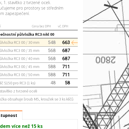
k, 1. stavítko z tvrzené oceli.
čujeme pro prostory se středním
ěm zapezpečení.
í
Cena bez DPH
vč. DPH
ečnostní půlvložka RC3 nikl 00
ůlvložka RC3 00 / 30 mm
548
663
ůlvložka RC3 00 / 35 mm
568
687
ůlvložka RC3 00 / 40 mm
568
687
ůlvložka RC3 00 / 45 mm
588
711
ůlvložka RC3 00 / 50 mm
588
711
48
58
líč S150 pro RC3 (1 ks)
 stavítko z tvrzené oceli
ožka obsahuje šroub M5, kroužek se 3 ks klíčů
tupnost
dem více než 15 ks