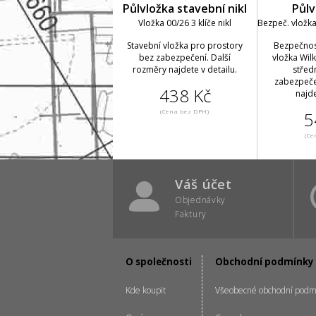
Půlvložka stavební nikl
Půlv
Vložka 00/26 3 klíče nikl
Bezpeč. vložka 
Stavební vložka pro prostory
Bezpečnost
bez zabezpečení. Další
vložka Wil
rozměry najdete v detailu.
střed
zabezpeče
438 Kč
najde
(Cena bez DPH)
5
(Ce
Váš účet
Objednávky
Faktury
O společnosti
Obchodní podmínky
Kde koupit
Všeobecné obchodní podm