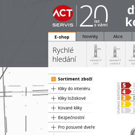
Novinky
Akce
E-shop
Rychlé
hledání
Sortiment zboží
Kliky do interiéru
Kliky ložiskové
Kované kliky
Bezpečnostní
Pro posuvné dveře