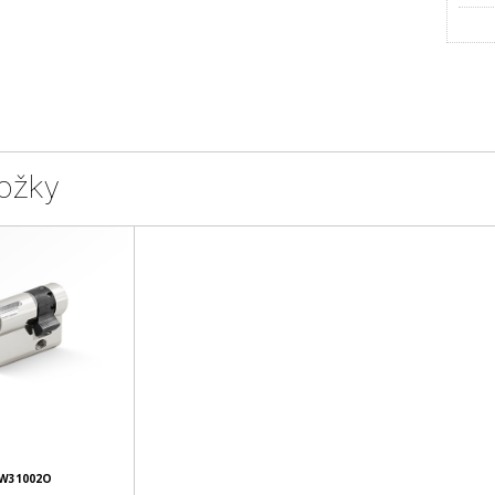
ožky
W31002O