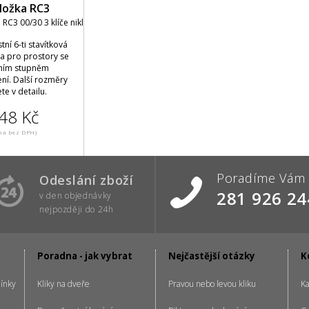
ložka RC3
RC3 00/30 3 klíče nikl
ní 6-ti stavítková
ka pro prostory se
ním stupněm
ní. Další rozměry
te v detailu.
48 Kč
na bez DPH)
Poradíme Vám
Odeslání zboží
281 926 24
v den objednávky
nejpozději do 24h
Poradna - jak vybrat
Nejčastější otázky
K
ínky
Kliky na dveře
Pravou nebo levou kliku
Ka