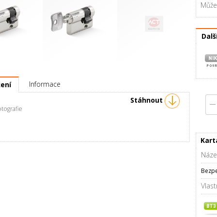
Můžet
Dalš
RC3 00 / 45 mm
Půlvložka RC3 00 / 50 mm
Klíč S150 pro RC3 (1 ks)
Informace
žení
Stáhnout
rafie
Kart
Náze
Bezpe
Vlast