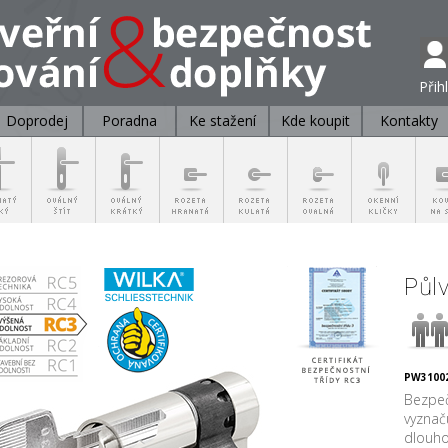
Přih
Doprodej
Poradna
Ke stažení
Kde koupit
Kontakty
Půl
PW31002
Bezpeč
vyznač
dlouho