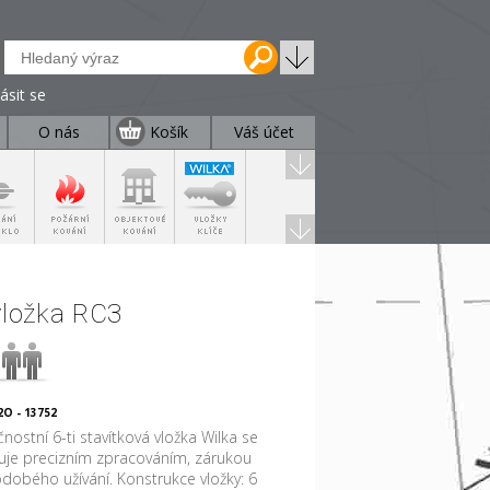
lásit se
O nás
Košík
Váš účet
vložka RC3
O - 13752
nostní 6-ti stavítková vložka Wilka se
uje precizním zpracováním, zárukou
dobého užívání. Konstrukce vložky: 6