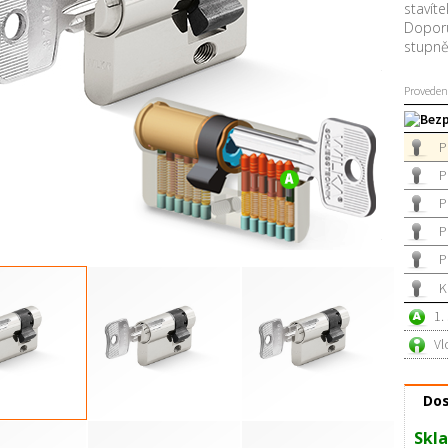
stavíte
Doporu
stupn
Proveden
Bezp
P
P
P
P
P
K
1.
Vl
Dos
Skla
RC3 00 / 30 mm
Půlvložka RC3 00 / 35 mm
Půlvložka RC3 00 / 40 mm