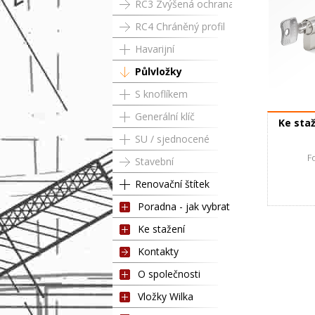
RC3 Zvýšená ochrana
RC4 Chráněný profil
Havarijní
Půlvložky
S knoflíkem
Půlvložka 
Generální klíč
Ke sta
SU / sjednocené
Fotog
Stavební
Renovační štítek
Poradna - jak vybrat
Ke stažení
Kontakty
O společnosti
Vložky Wilka