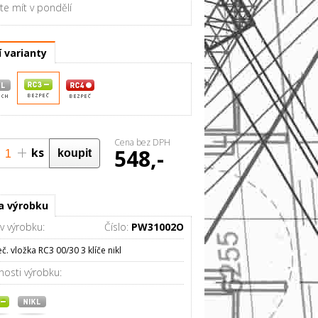
e mít v pondělí
í varianty
Cena bez DPH
548,-
ks
0%
a výrobku
v výrobku:
Číslo:
PW31002O
č. vložka RC3 00/30 3 klíče nikl
nosti výrobku: