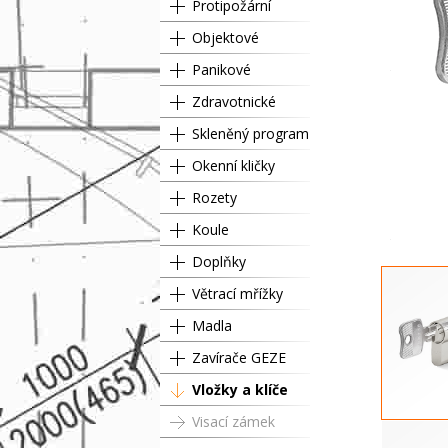
Protipožární
Objektové
Panikové
Zdravotnické
Skleněný program
Okenní kličky
Rozety
Koule
Doplňky
Větrací mřížky
Madla
Zavírače GEZE
Vložky a klíče
Visací zámek
Půlvložka 