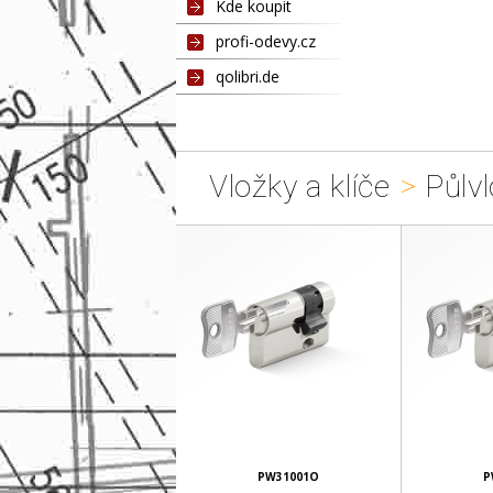
Kde koupit
profi-odevy.cz
qolibri.de
Vložky a klíče
>
Půlvl
PW31001O
P