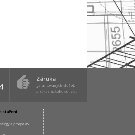
Záruka
4
garantovaných služeb
a zákaznického servisu
e stažení
talogy a prospekty