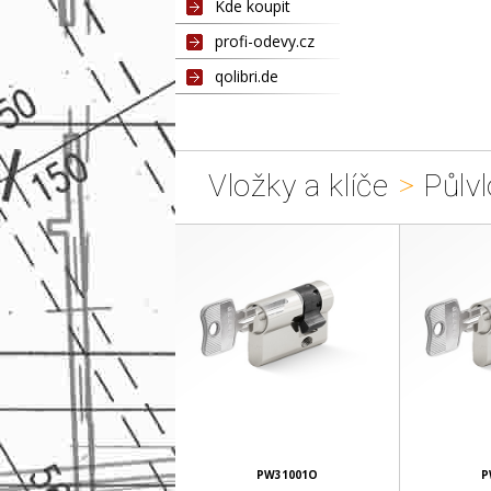
Kde koupit
profi-odevy.cz
qolibri.de
Vložky a klíče
>
Půlvl
PW31001O
P