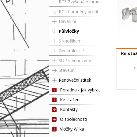
RC3 Zvýšená ochrana
RC4 Chráněný profil
Havarijní
Půlvložky
S knoflíkem
Půlvložka 
Generální klíč
Ke sta
SU / sjednocené
Fotog
Stavební
Renovační štítek
Poradna - jak vybrat
Ke stažení
Kontakty
O společnosti
Vložky Wilka