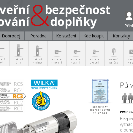
Přih
Doprodej
Poradna
Ke stažení
Kde koupit
Kontakty
Půl
PW31004
Bezpeč
vyznač
dlouho