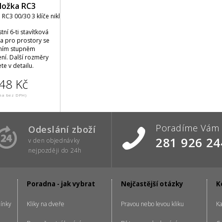
ložka RC3
RC3 00/30 3 klíče nikl
ní 6-ti stavítková
ka pro prostory se
ním stupněm
ní. Další rozměry
te v detailu.
48 Kč
na bez DPH)
Poradíme Vám
Odeslání zboží
281 926 24
v den objednávky
nejpozději do 24h
Poradna - jak vybrat
Nejčastější otázky
K
ínky
Kliky na dveře
Pravou nebo levou kliku
Ka