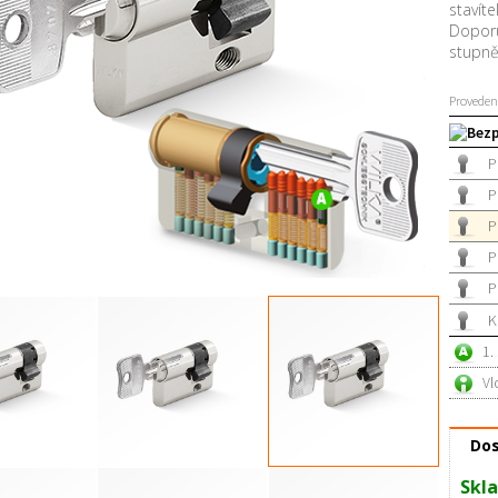
stavíte
Doporu
stupn
Proveden
Bezp
P
P
P
P
P
K
1.
Vl
Dos
Skla
RC3 00 / 30 mm
Půlvložka RC3 00 / 35 mm
Půlvložka RC3 00 / 40 mm