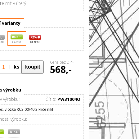
e mít v úterý
í varianty
Cena bez DPH
568,-
ks
0%
a výrobku
v výrobku:
Číslo:
PW31004O
č. vložka RC3 00/40 3 klíče nikl
nosti výrobku: