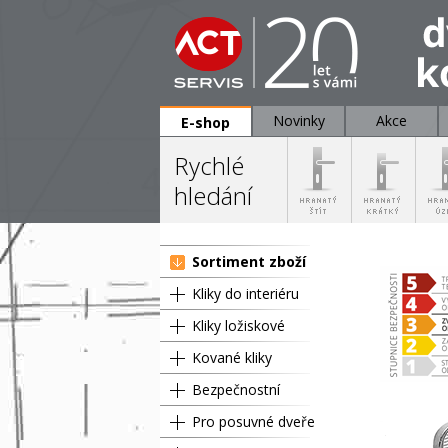
Novinky
Akce
E-shop
Rychlé
hledání
Sortiment zboží
Kliky do interiéru
Kliky ložiskové
Kované kliky
Bezpečnostní
Pro posuvné dveře