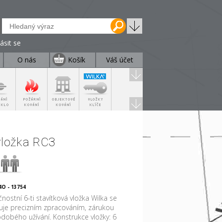
lásit se
O nás
Košík
Váš účet
vložka RC3
O - 13754
nostní 6-ti stavítková vložka Wilka se
uje precizním zpracováním, zárukou
dobého užívání. Konstrukce vložky: 6