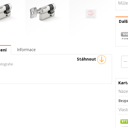
Můžet
Dalš
RC3 00 / 45 mm
Půlvložka RC3 00 / 50 mm
Klíč S150 pro RC3 (1 ks)
Informace
žení
Stáhnout
rafie
Kart
Náze
Bezpe
Vlast