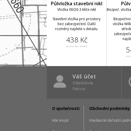
Půlvložka stavební nikl
Půlv
Vložka 00/26 3 klíče nikl
Bezpeč. vložka 
Stavební vložka pro prostory
Bezpečnost
bez zabezpečení. Další
vložka Wil
rozměry najdete v detailu.
střed
zabezpeče
438 Kč
najde
(Cena bez DPH)
5
(Ce
Váš účet
Objednávky
Faktury
O společnosti
Obchodní podmínky
Kde koupit
Všeobecné obchodní podm