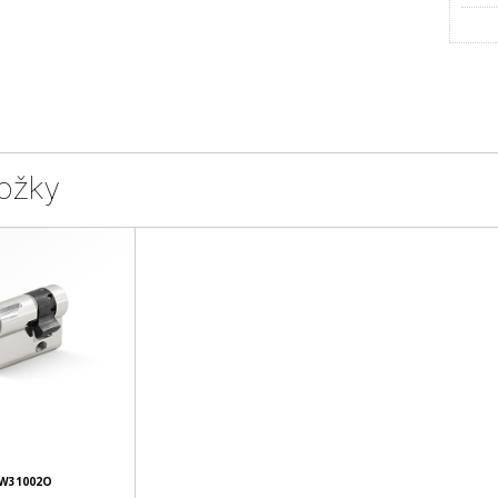
ožky
W31002O