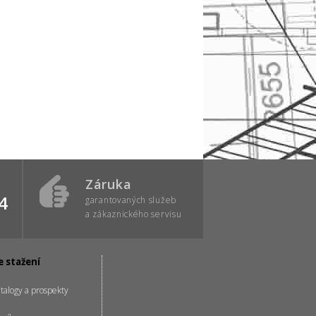
Záruka
4
garantovaných služeb
a zákaznického servisu
e stažení
talogy a prospekty