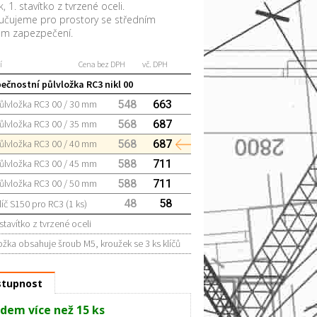
k, 1. stavítko z tvrzené oceli.
čujeme pro prostory se středním
ěm zapezpečení.
í
Cena bez DPH
vč. DPH
ečnostní půlvložka RC3 nikl 00
ůlvložka RC3 00 / 30 mm
548
663
ůlvložka RC3 00 / 35 mm
568
687
ůlvložka RC3 00 / 40 mm
568
687
ůlvložka RC3 00 / 45 mm
588
711
ůlvložka RC3 00 / 50 mm
588
711
48
58
líč S150 pro RC3 (1 ks)
 stavítko z tvrzené oceli
ožka obsahuje šroub M5, kroužek se 3 ks klíčů
tupnost
dem více než 15 ks