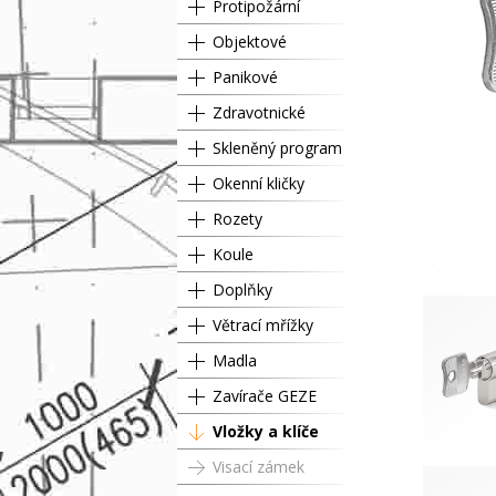
Protipožární
Objektové
Panikové
Zdravotnické
Skleněný program
Okenní kličky
Rozety
Koule
Doplňky
Větrací mřížky
Madla
Zavírače GEZE
Vložky a klíče
Visací zámek
Půlvložka 