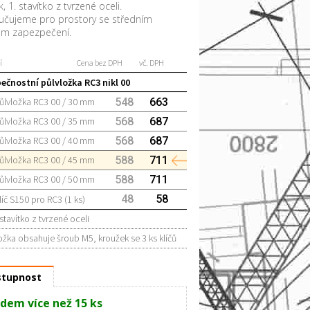
k, 1. stavítko z tvrzené oceli.
čujeme pro prostory se středním
ěm zapezpečení.
í
Cena bez DPH
vč. DPH
ečnostní půlvložka RC3 nikl 00
ůlvložka RC3 00 / 30 mm
548
663
ůlvložka RC3 00 / 35 mm
568
687
ůlvložka RC3 00 / 40 mm
568
687
ůlvložka RC3 00 / 45 mm
588
711
ůlvložka RC3 00 / 50 mm
588
711
48
58
líč S150 pro RC3 (1 ks)
 stavítko z tvrzené oceli
ožka obsahuje šroub M5, kroužek se 3 ks klíčů
tupnost
dem více než 15 ks