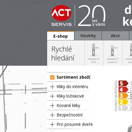
Novinky
Akce
E-shop
Rychlé
hledání
Sortiment zboží
Kliky do interiéru
Kliky ložiskové
Kované kliky
Bezpečnostní
Pro posuvné dveře