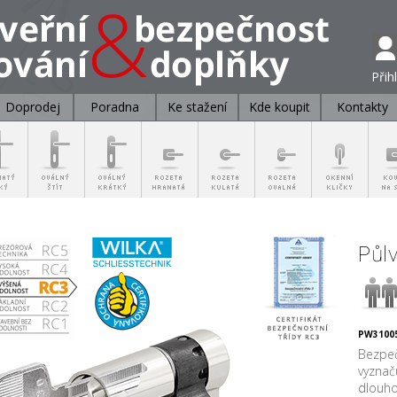
Přih
Doprodej
Poradna
Ke stažení
Kde koupit
Kontakty
Půl
PW31005
Bezpeč
vyznač
dlouho