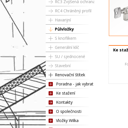
RC3 Zvýšená ochrana
RC4 Chráněný profil
Havarijní
Půlvložky
S knoflíkem
Půlvložka 
Generální klíč
Ke sta
SU / sjednocené
Fotog
Stavební
Renovační štítek
Poradna - jak vybrat
Ke stažení
Kontakty
O společnosti
Vložky Wilka