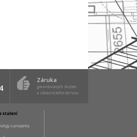
Záruka
4
garantovaných služeb
a zákaznického servisu
e stažení
talogy a prospekty