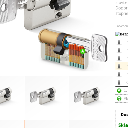
stavíte
Doporu
stupn
Proveden
Bezp
P
P
P
P
P
K
1.
Vl
Dos
Skla
RC3 00 / 30 mm
Půlvložka RC3 00 / 35 mm
Půlvložka RC3 00 / 40 mm