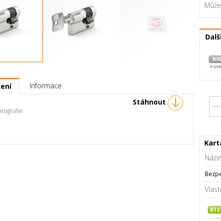
Můžet
Dalš
RC3 00 / 45 mm
Půlvložka RC3 00 / 50 mm
Klíč S150 pro RC3 (1 ks)
Informace
žení
Stáhnout
rafie
Kart
Náze
Bezpe
Vlast