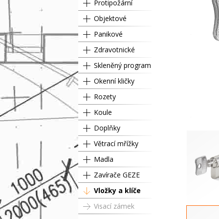
Protipožární
Objektové
Panikové
Zdravotnické
Skleněný program
Okenní kličky
Rozety
Koule
Doplňky
Větrací mřížky
Madla
Zavírače GEZE
Vložky a klíče
Visací zámek
Půlvložka 