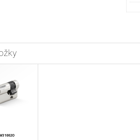
ožky
W31002O