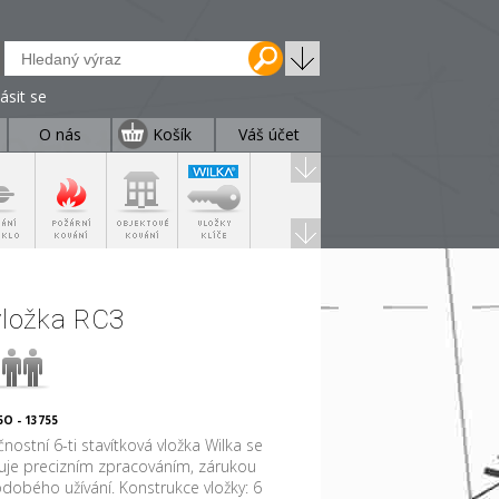
lásit se
O nás
Košík
Váš účet
vložka RC3
O - 13755
nostní 6-ti stavítková vložka Wilka se
uje precizním zpracováním, zárukou
dobého užívání. Konstrukce vložky: 6