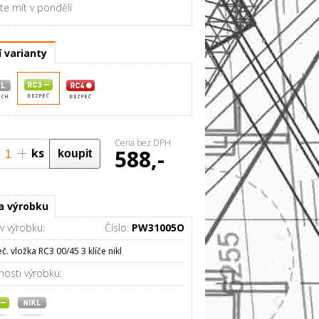
e mít v pondělí
í varianty
Cena bez DPH
588,-
ks
0%
a výrobku
v výrobku:
Číslo:
PW31005O
č. vložka RC3 00/45 3 klíče nikl
nosti výrobku: