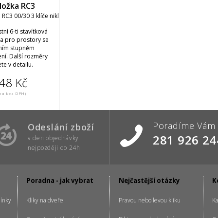
ložka RC3
RC3 00/30 3 klíče nikl
ní 6-ti stavítková
ka pro prostory se
ním stupněm
ní. Další rozměry
te v detailu.
48 Kč
na bez DPH)
Poradíme Vám
Odeslání zboží
281 926 24
v den objednávky
nejpozději do 24h
Poradna - jak vybrat
Nejčastější otázky
K
ínky
Kliky na dveře
Pravou nebo levou kliku
Ka