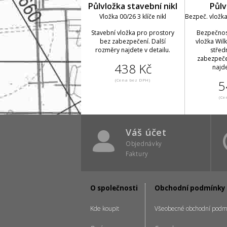
Půlvložka stavební nikl
Půlv
Vložka 00/26 3 klíče nikl
Bezpeč. vložka 
Stavební vložka pro prostory
Bezpečnost
bez zabezpečení. Další
vložka Wil
rozměry najdete v detailu.
střed
zabezpeče
438 Kč
najde
(Cena bez DPH)
5
(Ce
Váš účet
Objednávky
Faktury
O společnosti
Obchodní podmínky
Kde koupit
Všeobecné obchodní podm