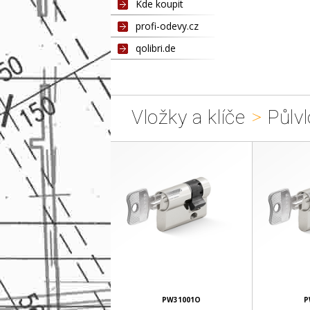
Kde koupit
profi-odevy.cz
qolibri.de
Vložky a klíče
>
Půlvl
PW31001O
P