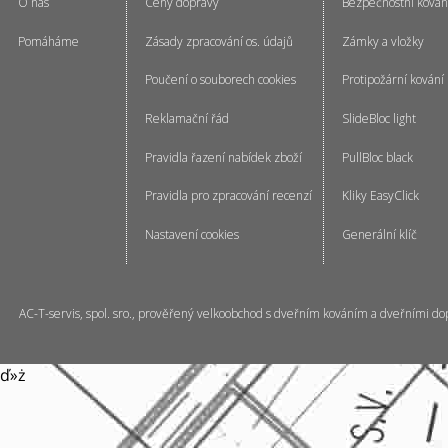
O nás
Ceny dopravy
Bezpečnostní kován
Pomáháme
Zásady zpracování os. údajů
Zámky a vložky
Poučení o souborech cookies
Protipožární kování
Reklamační řád
SlideBloc light
Pravidla řazení nabídek zboží
PullBloc black
Pravidla pro zpracování recenzí
Kliky EasyClick
Nastavení cookies
Generální klíč
AC-T-servis, spol. sro., prověřený velkoobchod s dveřním kováním a dveřními do
ď»ż