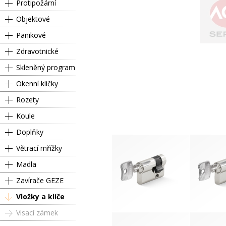
Protipožární
Objektové
Panikové
Zdravotnické
Skleněný program
Okenní kličky
Rozety
Koule
Doplňky
Větrací mřížky
Madla
Zavírače GEZE
Vložky a klíče
Visací zámek
Půlvložka RC3 00 / 30 mm
Půlvložka R