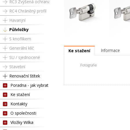
RC3 Zvýšená ochrana
RC4 Chráněný profil
Havarijní
Půlvložky
S knoflíkem
Půlvložka RC3 00 / 45 mm
Půlvložka R
Generální klíč
Informace
Ke stažení
SU / sjednocené
Fotografie
Stavební
Renovační štítek
Poradna - jak vybrat
Ke stažení
Kontakty
O společnosti
Vložky Wilka