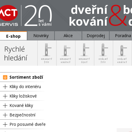
Novinky
Akce
Doprodej
Poradna
E-shop
Rychlé
hledání
Sortiment zboží
Kliky do interiéru
Kliky ložiskové
Kované kliky
Bezpečnostní
Pro posuvné dveře