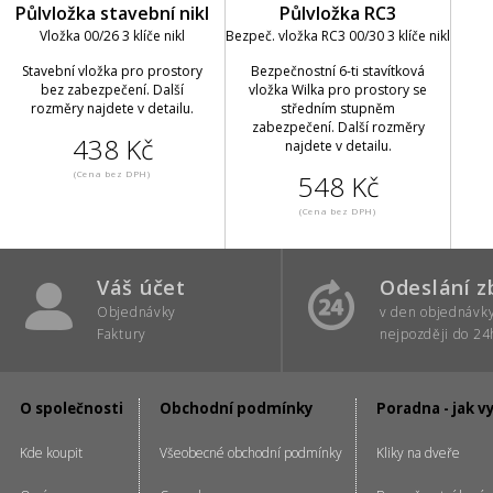
Půlvložka stavební nikl
Půlvložka RC3
Vložka 00/26 3 klíče nikl
Bezpeč. vložka RC3 00/30 3 klíče nikl
Stavební vložka pro prostory
Bezpečnostní 6-ti stavítková
bez zabezpečení. Další
vložka Wilka pro prostory se
rozměry najdete v detailu.
středním stupněm
zabezpečení. Další rozměry
438 Kč
najdete v detailu.
(Cena bez DPH)
548 Kč
(Cena bez DPH)
Váš účet
Odeslání z
Objednávky
v den objednávk
Faktury
nejpozději do 24
O společnosti
Obchodní podmínky
Poradna - jak v
Kde koupit
Všeobecné obchodní podmínky
Kliky na dveře