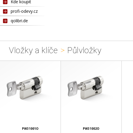
Kde koupit
profi-odevy.cz
qolibri.de
Vložky a klíče
>
Půlvložky
PW31001O
PW31002O